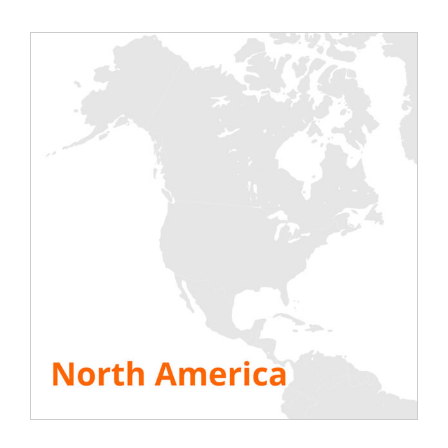
Con potencias de prueba [...]
Read More
Un Caso de Éxito con
nuestro socio H&N para la
Puesta en Marcha de un
Centro de Datos
22 marzo 2021
|
Estudios de caso
¡Bancos de carga montados en bastidor
para la puesta en marcha del centro de
datos! LA NECESIDAD : En el norte de