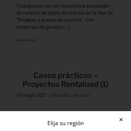
Trabajamos con un importante proveedor
de centros de datos de Francia en la fase de
"Pruebas y puesta en marcha". Con
potencias de prueba [...]
Read More
Casos prácticos –
Proyectos Rentaload (1)
10 mayo 2021
|
Estudios de caso
Hemos trabajado con los principales
Elija su región
proveedores europeos de centros de datos
en la fase de "Pruebas y puesta en marcha".