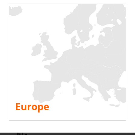
Alemania, [...]
Read More
Los bancos de Rentaload
validan un Data Center Tier
IV en España
5 noviembre 2014
|
Estudios de caso
,
No
clasificado
,
Noticias de Rentaload
En octubre de 2014, el Uptime Institute
validó un nuevo Centro de Datos Tier IV en
España en Murcia. Rentaload , proveedor de
la [...]