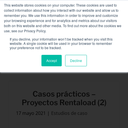
Skip
This website stores cookies on your computer. These cookies are used to
NUEVA FLOTA: bancos de carga de 3,5 MW / MVA
to
collect information about how you interact with our website and allow us to
disponibles,
más información aquí.
content
remember you. We use this information in order to improve and customize
your browsing experience and for analytics and metrics about our visitors
CONTACTAR
both on this website and other media. To find out more about the cookies we
Toggle
use, see our Privacy Policy.
Navigat
Alquiler de banco de carga
If you decline, your information won’t be tracked when you visit this
Search
website. A single cookie will be used in your browser to remember
for:
your preference not to be tracked.
Servicios asociados
Estudios de caso
Accept
Decline
Secteurs et solutions
Compañía
Recursos
Casos prácticos –
Proyectos Rentaload (2)
Contactar
17 mayo 2021
|
Estudios de caso
Calendario