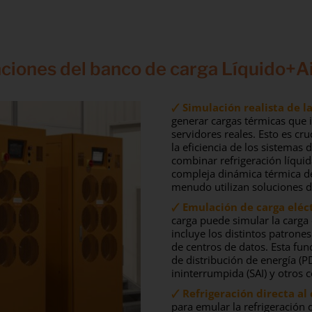
nciones del banco de carga Líquido+
🗸 Simulación realista de l
generar cargas térmicas que 
servidores reales. Esto es cru
la eficiencia de los sistemas 
combinar refrigeración líquid
compleja dinámica térmica de
menudo utilizan soluciones de
🗸
Emulación de carga eléc
carga puede simular la carga 
incluye los distintos patrone
de centros de datos. Esta fun
de distribución de energía (P
ininterrumpida (SAI) y otros 
🗸 Refrigeración directa al
para emular la refrigeración 