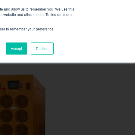
recta por Líquido,
más información aquí
.
ite and allow us to remember you. We use this
is website and other media. To find out more
SOLICITE UNA COTIZACI
rowser to remember your preference
RECURSOS
CONTACTAR
Accept
Decline