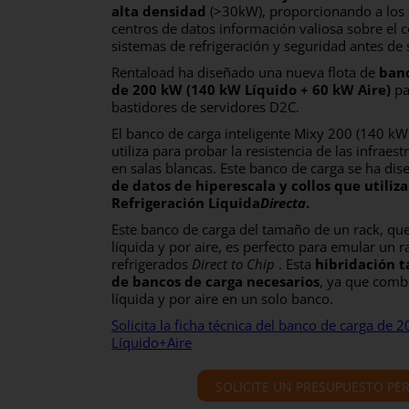
alta densidad
(>30kW), proporcionando a los 
centros de datos información valiosa sobre el
sistemas de refrigeración y seguridad antes de 
Rentaload ha diseñado una nueva flota de
banc
de 200 kW (140 kW Líquido + 60 kW Aire)
pa
bastidores de servidores D2C.
El banco de carga inteligente Mixy 200 (140 kW
utiliza para probar la resistencia de las infraest
en salas blancas. Este banco de carga se ha di
de datos de hiperescala y collos que utiliza
Refrigeración Líquida
Directa
.
Este banco de carga del tamaño de un rack, qu
líquida y por aire, es perfecto para emular un r
refrigerados
Direct to Chip
. Esta
hibridación 
de bancos de carga necesarios
, ya que comb
líquida y por aire en un solo banco.
Solicita la ficha técnica del banco de carga de 
Líquido+Aire
SOLICITE UN PRESUPUESTO PE