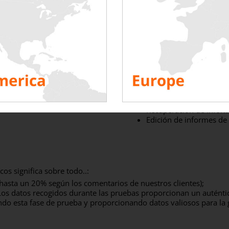
El software LBPI te permite c
conectados desplegados in si
controlar hasta 100 bancos 
También puedes
recoger da
Líquido ΔT, Líquido ΔP, duran
Supervisión también significa
Programación de prueba
escenarios);
Trazado en tiempo real 
Recuperación de informa
Edición de informes de
cos significa sobre todo..:
hasta un 20% según los comentarios de nuestros clientes);
os datos recogidos durante las pruebas proporcionan un auténtic
o esta fase de prueba y proporcionando datos valiosos para la g