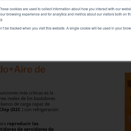
ga Inteligente Líquido+Aire para soluciones de Refrigeración Di
These cookies are used to collect information about how you interact with our webs
our browsing experience and for analytics and metrics about our visitors both on th
y.
on’t be tracked when you visit this website. A single cookie will be used in your b
IOS ASOCIADOS
SECTEURS ET SOLUTIONS
COMPAÑÍA
Soluciones
do+Aire de
prueba eléctrica
Prueba de aire acondicionado
Puesta en servicio
unciones más críticas es la
Prueba de grupo electrógeno
nes reales de los bastidores
 banco de carga capaz de
Prueba de inversor
 Chip (D2C
) con refrigeración
Prueba de batería
ara
reproducir las
stidores de servidores de