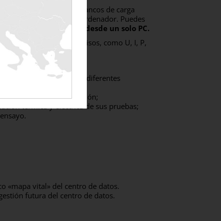
ontrolar toda la flota de bancos de carga
tu, a través de un único ordenador. Puedes
de carga al mismo tiempo
desde un solo PC.
tos
extremadamente precisos, como U, I, P,
te las pruebas.
 :
s hasta 72 horas (según diferentes
de las curvas de supervisión;
ción térmica y eléctrica de sus pruebas;
 ensayo.
o «mapa vital» del centro de datos.
estión futura del centro de datos.