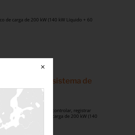
nco de carga de 200 kW (140 kW Líquido + 60
 kW Aire) y su sistema de
de supervisión LBPI para controlar, registrar
 pruebas con el banco de carga de 200 kW (140
rización LBPI