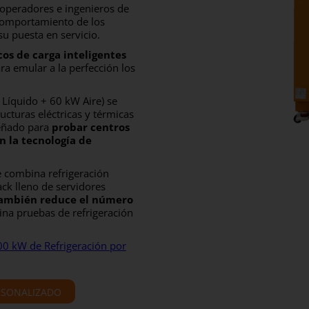
operadores e ingenieros de
 comportamiento de los
su puesta en servicio.
os de carga inteligentes
ra emular a la perfección los
 Líquido + 60 kW Aire) se
ructuras eléctricas y térmicas
señado para
probar centros
n la tecnología de
e combina refrigeración
ack lleno de servidores
también reduce el número
ina pruebas de refrigeración
200 kW de Refrigeración por
RSONALIZADO