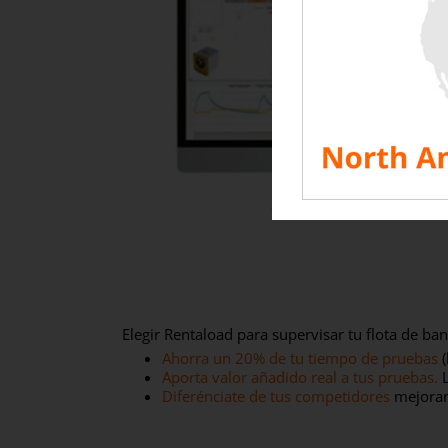
Elegir Rentaload para supervisar tu flota de ban
Ahorra un 20% de tu tiempo de pruebas
(
Aporta valor añadido real a tus pruebas.
L
Diferénciate de tus competidores
mejorand