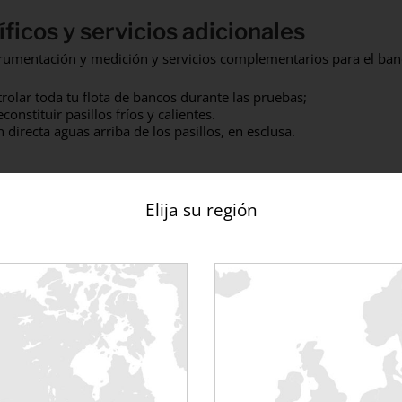
ficos y servicios adicionales
strumentación y medición y servicios complementarios para el ba
rolar toda tu flota de bancos durante las pruebas;
constituir pasillos fríos y calientes.
 directa aguas arriba de los pasillos, en esclusa.
Elija su región
gente de 200 kW (140 kW Líquido + 60
control remoto
Rentaload ofrece el software 
datos y elaborar informes de
kW Líquido + 60 kW Aire).
La solución de monito