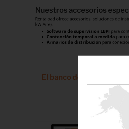
Nuestros accesorios especí
Rentaload ofrece accesorios, soluciones de in
kW Aire).
Software de supervisión LBPI
para cont
Contención temporal a medida
para re
Armarios de distribución
para conexión
El banco de carga inteli