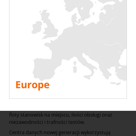
metodę, w której chłodziwo jest dostarczane
bezpośrednio do komponentów generujących
ciepło (takich jak procesory graficzne) w serwerach.
Pozwala to na precyzyjną kontrolę rozkładu
obciążenia termicznego, umożliwiając
dokładniejszą symulację środowisk obliczeniowych
o dużej gęstości (HPC – High Performance
Computing).
Połączone chłodzenie cieczą i powietrzem – 🗸
Możliwość zastosowania zarówno chłodzenia
cieczą, jak i powietrzem.
Możliwość wykorzystania
zarówno chłodzenia cieczą, jak i powietrzem w
pojedynczym loadbanku oferuje kompletne
rozwiązanie testowe w jednym urządzeniu. Jest to
niezaprzeczalna zaleta w zakresie optymalizacji
floty stanowisk na miejscu, ilości obsługi oraz
niezawodności i trafności testów.
Centra danych nowej generacji wykorzystują