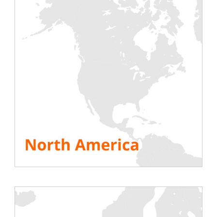
wydajności systemów chłodzenia centrów danych.
Łącząc chłodzenie cieczą i powietrzem, bank
obciążeń może symulować złożoną dynamikę
termiczną nowoczesnych szaf serwerowych, które
często wykorzystują hybrydowe rozwiązania
chłodzenia.
🗸
Emulacja obciążenia elektrycznego –
Oprócz
obciążenia termicznego, bank obciążeń może
symulować obciążenie elektryczne szaf
serwerowych. Obejmuje to różne wzorce zużycia
energii, które są typowe dla środowisk centrów
danych. Funkcja ta jest niezbędna do testowania
jednostek dystrybucji zasilania (PDU), zasilaczy
bezprzerwowych (UPS) i innych elementów
infrastruktury elektrycznej.
🗸 Chłodzenie Direct to Chip (D2C) – Chłodzenie
Direct to Chip (D2C).
Loadbank jest wyposażony
tak, aby emulować chłodzenie Direct to Chip, czyli