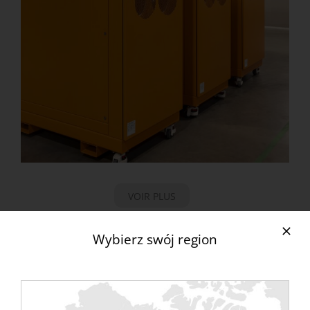
VOIR PLUS
Realistyczna symulacja obciążenia termicznego
Wybierz swój region
–
Bank obciążeń może generować obciążenia
termiczne, które naśladują moc cieplną
rzeczywistych szaf serwerowych. Ma to kluczowe
znaczenie dla testowania wydajności chłodzenia i