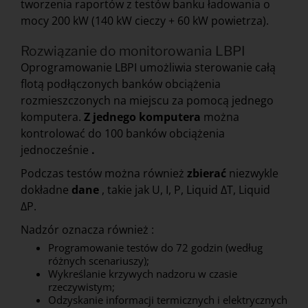
tworzenia raportów z testów banku ładowania o
mocy 200 kW (140 kW cieczy + 60 kW powietrza).
Rozwiązanie do monitorowania LBPI
Oprogramowanie LBPI umożliwia sterowanie całą
flotą podłączonych banków obciążenia
rozmieszczonych na miejscu za pomocą jednego
komputera.
Z jednego komputera
można
kontrolować do 100 banków obciążenia
jednocześnie
.
Podczas testów można również
zbierać
niezwykle
dokładne
dane
, takie jak U, I, P, Liquid ΔT, Liquid
ΔP.
Nadzór oznacza również :
Programowanie testów do 72 godzin (według
różnych scenariuszy);
Wykreślanie krzywych nadzoru w czasie
rzeczywistym;
Odzyskanie informacji termicznych i elektrycznych