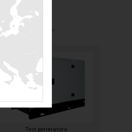
wie i szpitale”
Test generatora