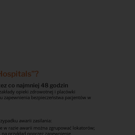
Hospitals”?
ez co najmniej 48 godzin
zakłady opieki zdrowotnej i placówki
lu zapewnienia bezpieczeństwa pacjentów w
ypadku awarii zasilania:
zie w razie awarii można zgrupować lokatorów;
 na przykład poprzez zapewnienie