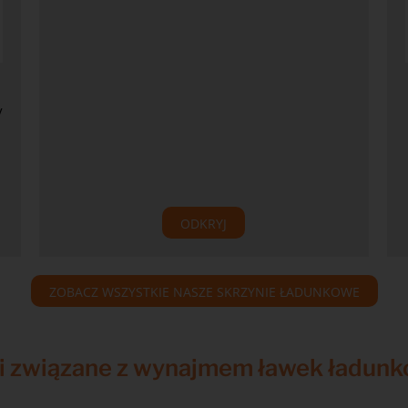
y
ODKRYJ
ZOBACZ WSZYSTKIE NASZE SKRZYNIE ŁADUNKOWE
i związane z wynajmem ławek ładun