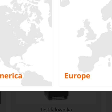
badań wykonywanych w sektorze „Zdro
Test falownika