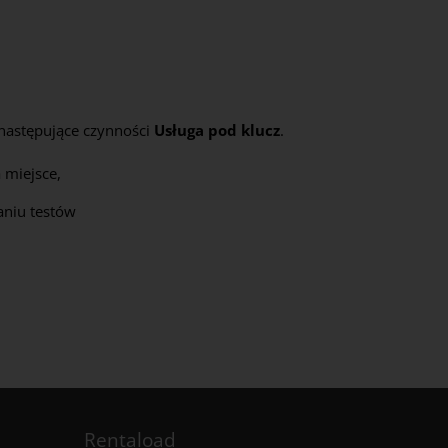
następujące czynności
Usługa pod klucz
.
 miejsce,
niu testów
Rentaload