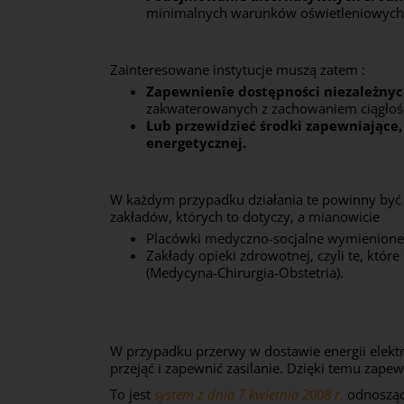
minimalnych warunków oświetleniowych i 
Zainteresowane instytucje muszą zatem :
Zapewnienie dostępności niezależny
zakwaterowanych z zachowaniem ciągłości
Lub przewidzieć środki zapewniające
energetycznej.
W każdym przypadku działania te powinny być p
zakładów, których to dotyczy, a mianowicie
Placówki medyczno-socjalne wymienione w
Zakłady opieki zdrowotnej, czyli te, któ
(Medycyna-Chirurgia-Obstetria).
W przypadku przerwy w dostawie energii elektr
przejąć i zapewnić zasilanie. Dzięki temu zape
To jest
system
z dnia 7 kwietnia 2008 r.
odnoszący