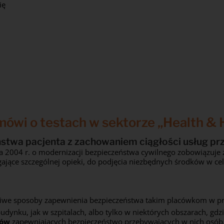
ię
ówi o testach w sektorze „Health & 
twa pacjenta z zachowaniem ciągłości usług prz
ia 2004 r. o modernizacji bezpieczeństwa cywilnego zobowiązuje 
jące szczególnej opieki, do podjęcia niezbędnych środków w ce
iwe sposoby zapewnienia bezpieczeństwa takim placówkom w prz
budynku, jak w szpitalach, albo tylko w niektórych obszarach, gd
ków
zapewniających bezpieczeństwo przebywających w nich osób,