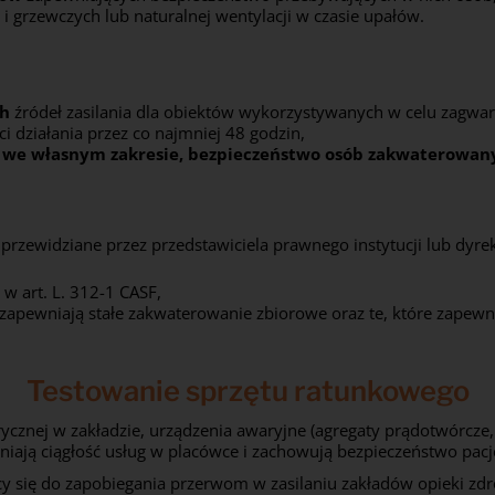
grzewczych lub naturalnej wentylacji w czasie upałów.
ch
źródeł zasilania dla obiektów wykorzystywanych w celu zagwa
 działania przez co najmniej 48 godzin,
, we własnym zakresie, bezpieczeństwo osób zakwaterowany
rzewidziane przez przedstawiciela prawnego instytucji lub dyrek
 art. L. 312-1 CASF,
re zapewniają stałe zakwaterowanie zbiorowe oraz te, które zap
Testowanie sprzętu ratunkowego
ycznej w zakładzie, urządzenia awaryjne (agregaty prądotwórcze, 
wniają ciągłość usług w placówce i zachowują bezpieczeństwo pac
 się do zapobiegania przerwom w zasilaniu zakładów opieki zdr