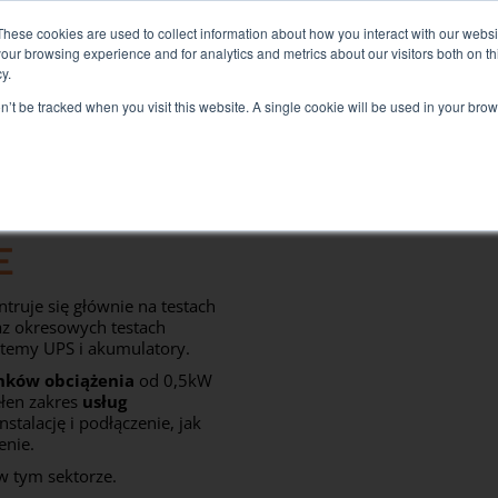
d+Air Smart Load Bank dla rozwiązań z bezpośrednim chłodzenie
These cookies are used to collect information about how you interact with our webs
our browsing experience and for analytics and metrics about our visitors both on th
y.
on’t be tracked when you visit this website. A single cookie will be used in your b
SŁUGI POWIĄZANE
SECTEURS ET SOLUTIONS
FIRM
Rozwiązania
E
Badanie elektryczne
Test klimatyzacji
truje się głównie na testach
raz okresowych testach
Uruchomienie testowe
ystemy UPS i akumulatory.
Badanie generatora
nków obciążenia
od 0,5kW
ełen zakres
usług
Test falownika
stalację i podłączenie, jak
Test akumulatora
enie.
w tym sektorze.