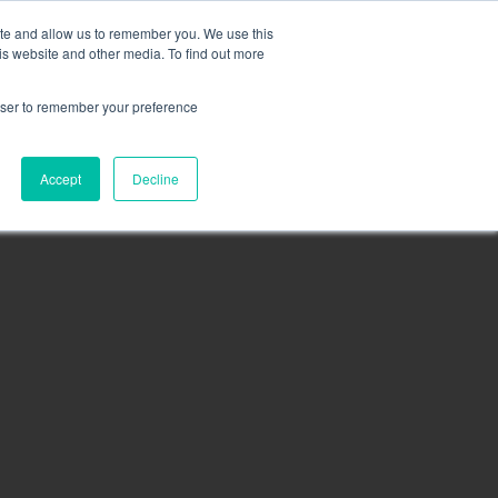
m cieczą,
więcej informacji tutaj
.
ite and allow us to remember you. We use this
is website and other media. To find out more
ZAPYTAJ O OFER
rowser to remember your preference
A
ZASOBY
KONTAKT
Accept
Decline