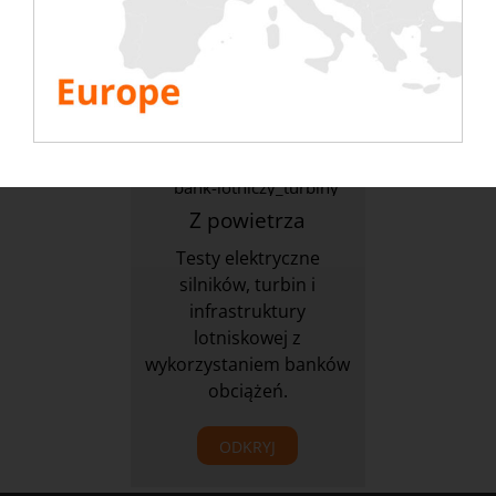
kopalń
z wynajętymi bankami
obciążeń.
ODKRYJ
ODKRYJ
Z powietrza
Testy elektryczne
silników, turbin i
infrastruktury
lotniskowej z
wykorzystaniem banków
obciążeń.
ODKRYJ