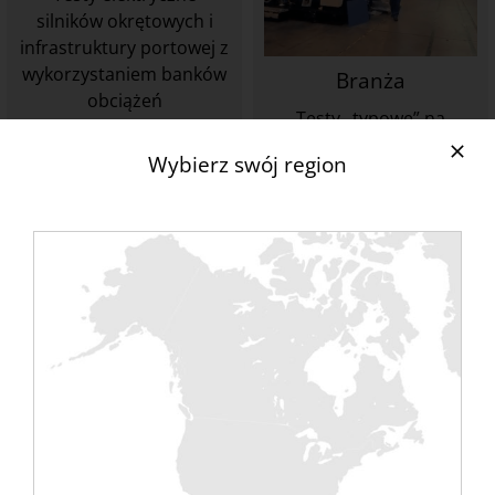
silników okrętowych i
infrastruktury portowej z
wykorzystaniem banków
Branża
obciążeń
Testy „typowe” na
silnikach, akumulatorach,
Wybierz swój region
falownikach lub na
awaryjnych GE z bankami
obciążeń.
ODKRYJ
ODKRYJ
Energia wiatrowa i
alternatywna
Testowanie turbin lub
urządzeń rezerwowych w