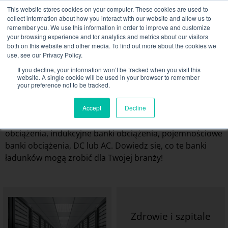
Skip
This website stores cookies on your computer. These cookies are used to
NEW FLEET: Dostępne banki mocy 3,5 MW / MVA,
to
collect information about how you interact with our website and allow us to
więcej informacji tutaj
.
content
remember you. We use this information in order to improve and customize
your browsing experience and for analytics and metrics about our visitors
KONTAKT
both on this website and other media. To find out more about the cookies we
Toggle
use, see our Privacy Policy.
Navigati
Wypożyczenie banku ładunków
If you decline, your information won’t be tracked when you visit this
Różne sektory, z którymi
website. A single cookie will be used in your browser to remember
your preference not to be tracked.
współpracujemy
Usługi powiązane
Rentaload oferuje szeroką gamę banków obciążenia na
Accept
Decline
Secteurs et solutions
wynajem od 6kW do kilku MW: rezystancyjne banki
obciążenia, indukcyjne banki obciążenia, pojemnościowe
Firma
banki obciążenia, DC lub AC. Dowiedz się, co te banki
Zasoby
ładunków mogą zrobić dla Twojej branży!
Kontakt
Kalendarz
Zdrowie i szpitale