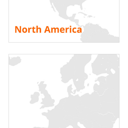
celu zapewnienia ich
Trzeciorzędowy
działania
Testy dla łańcucha
elektrycznego
(transformator,
rozdzielnice i dystrybucja
elektryczna),
generatorów,
falowników.
ODKRYJ
ODKRYJ
Ropa i gaz
Nuclear
Testy generatorów lub
Testowanie generatorów
infrastruktury zakładów i
awaryjnych i falowników