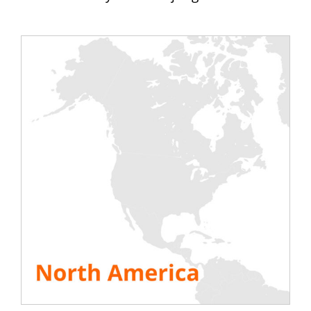
Testowanie awaryjnych EG, turbin do
wytwarzania energii elektrycznej
Morska
Testowanie silników okrętowych,
infrastruktury portowej