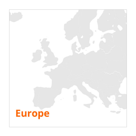
Podłączony bank obciążeń,
który sprawi, że Twoje testy
będą inteligentne
Podłączony bank obciążenia w szafie rack o mocy
7kW ma podwójne zasilanie i posiada deltę T°
odpowiadającą serwerom komputerowym.
BANK OBCIĄŻEŃ MONTOWANY NA STOJAKU