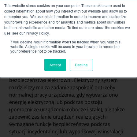
Skip
This website stores cookies on your computer. These cookies are used to
NEW FLEET: Dostępne banki mocy 3,5 MW / MVA,
to
collect information about how you interact with our website and allow us to
więcej informacji tutaj
.
content
remember you. We use this information in order to improve and customize
your browsing experience and for analytics and metrics about our visitors
KONTAKT
both on this website and other media. To find out more about the cookies we
Toggle
use, see our Privacy Policy.
Navigati
Wypożyczenie banku ładunków
If you decline, your information won’t be tracked when you visit this
website. A single cookie will be used in your browser to remember
your preference not to be tracked.
Ropa i gaz
Usługi powiązane
Eksploatacja elektrowni na paliwa kopalne wymaga
Accept
Decline
Secteurs et solutions
systemu zasilania, który zapewni działanie i
bezpieczeństwo elektrowni. Elektryczny system
Firma
rozdzielczy ma za zadanie zaspokoić potrzeby
Zasoby
normalnej pracy urządzenia, gdy wytwarza ono
energię elektryczną lub podczas postoju
Kontakt
(pomocnicze urządzenia robocze i stałe), ale także
zapewnić zasilanie urządzeń realizujących
Kalendarz
wymagane funkcje bezpieczeństwa podczas
sytuacji incydentalnej lub wypadkowej w instalacji