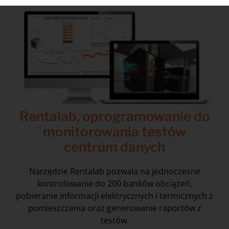
Rentalab, oprogramowanie do
monitorowania testów
centrum danych
Narzędzie Rentalab pozwala na jednoczesne
kontrolowanie do 200 banków obciążeń,
pobieranie informacji elektrycznych i termicznych z
pomieszczenia oraz generowanie raportów z
testów.