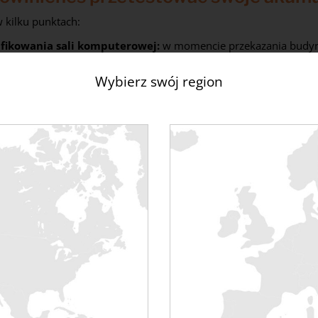
kilku punktach:
ifikowania sali komputerowej:
w momencie przekazania budynku
 podstawowe wymagania i że wszystko działa bez zarzutu.
:
Są to testy „okresowe”, które sprawdzają, czy Twoje baterie są 
Wybierz swój region
zacji sali komputerowej:
na przykład po remoncie, przyjeżdża
ziałają tak dobrze, jak zawsze.
ładowania można użyć do testowani