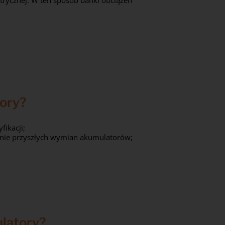
ektrycznej. W ten sposób banki obciążeń
tory?
fikacji;
anie przyszłych wymian akumulatorów;
latory?