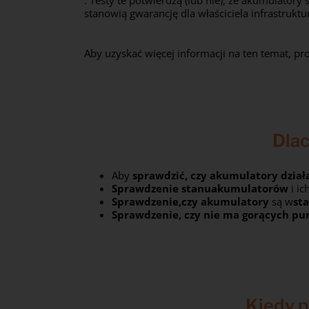
. Testy te potwierdzą (lub nie), że akumulatory
stanowią gwarancję dla właściciela infrastrukt
Aby uzyskać więcej informacji na ten temat, pr
Dlac
Aby
sprawdzić, czy akumulatory dział
Sprawdzenie stanu
akumulatorów
i ic
Sprawdzenie,
czy akumulatory
są w
st
Sprawdzenie, czy nie ma gorących p
Kiedy 