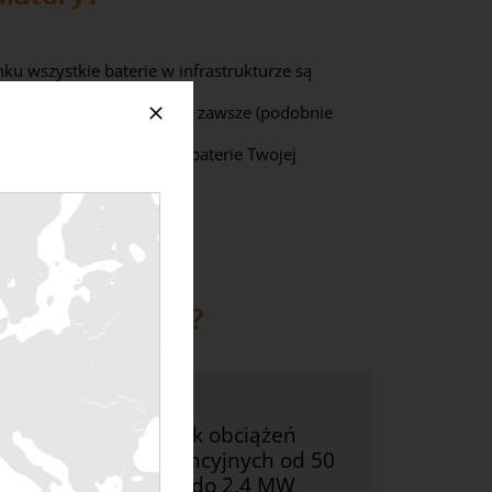
 wszystkie baterie w infrastrukturze są
nadal tak samo sprawne jak zawsze (podobnie
my i ponownie testujemy baterie Twojej
a akumulatorów?
Bank obciążeń
rezystancyjnych od 50
kW do 2,4 MW