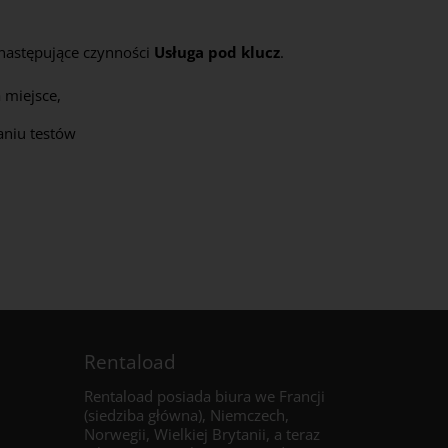
następujące czynności
Usługa pod klucz
.
 miejsce,
niu testów
Rentaload
Rentaload posiada biura we Francji
(siedziba główna), Niemczech,
Norwegii, Wielkiej Brytanii, a
teraz