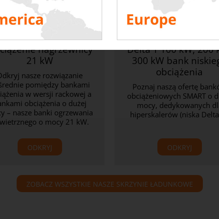
ciążenie nagrzewnicy
Delta T 100 kW, 200 
21 kW
300 kW bank niskie
obciążenia
Odkryj nasze rozwiązanie
średnie pomiędzy bankami
Poznaj naszą ofertę ban
iążenia w wersji rackowej a
obciążeniowych SMART o d
ankami obciążenia o dużej
mocy, dedykowanych dl
y – nasze banki ogrzewania
hiperskalerów (niska Delta 
wietrznego o mocy 21 kW.
ODKRYJ
ODKRYJ
ZOBACZ WSZYSTKIE NASZE SKRZYNIE ŁADUNKOWE