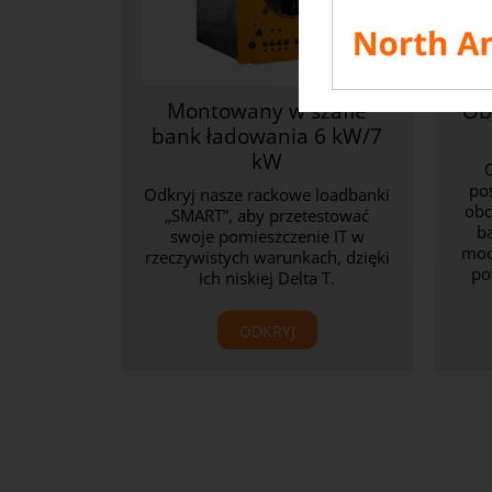
Montowany w szafie
Ob
bank ładowania 6 kW/7
kW
po
Odkryj nasze rackowe loadbanki
obc
„SMART”, aby przetestować
b
swoje pomieszczenie IT w
moc
rzeczywistych warunkach, dzięki
po
ich niskiej Delta T.
ODKRYJ