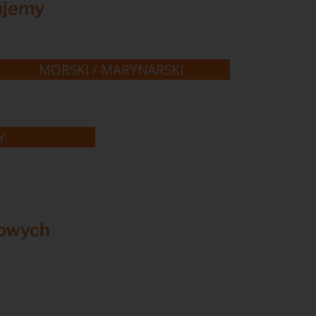
cujemy
MORSKI / MARYNARSKI
Y
kowych