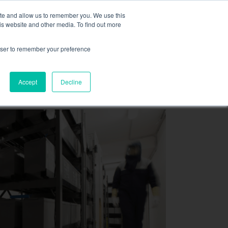
m cieczą,
więcej informacji tutaj
.
ite and allow us to remember you. We use this
is website and other media. To find out more
ZAPYTAJ O OFER
rowser to remember your preference
A
ZASOBY
KONTAKT
Accept
Decline