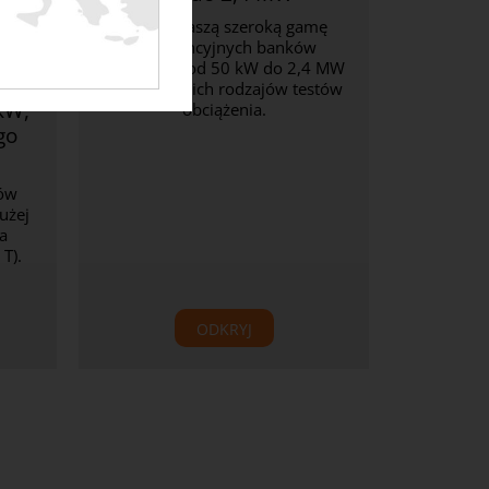
Odkryj naszą szeroką gamę
rezystancyjnych banków
obciążenia od 50 kW do 2,4 MW
dla wszystkich rodzajów testów
kW,
obciążenia.
go
ków
użej
a
T).
ODKRYJ