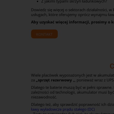
Z jakimi typami skrzyń ładunkowych?
Dowiedz się więcej o sektorach działalności, w
usługach, które oferujemy oprócz wynajmu ła
Aby uzyskać więcej informacji, prosimy o k
KONTAKT
C
Wiele placówek wyposażonych jest w akumulatory
za
„sprzęt rezerwowy
„, ponieważ wraz z UPS-
Dlatego te baterie muszą być w pełni sprawn
zależności od technologii, akumulator musi by
niezawodność.
Dlatego też, aby sprawdzić poprawność ich dzi
ławy wyładowcze prądu stałego (DC)