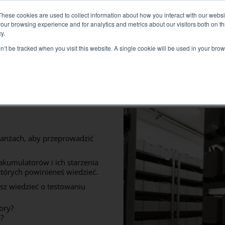
d+Air Smart Load Bank dla rozwiązań z bezpośrednim chłodzenie
These cookies are used to collect information about how you interact with our webs
our browsing experience and for analytics and metrics about our visitors both on th
y.
on’t be tracked when you visit this website. A single cookie will be used in your b
SŁUGI POWIĄZANE
SECTEURS ET SOLUTIONS
FIRM
Rozwiązania
Badanie elektryczne
Test klimatyzacji
ranżach, aby przeprowadzić
Uruchomienie testowe
 akumulatorów i ich starzenia
Badanie generatora
których powinieneś wiedzieć.
Test falownika
isz wiedzieć o testowaniu
Test akumulatora
ory?
?