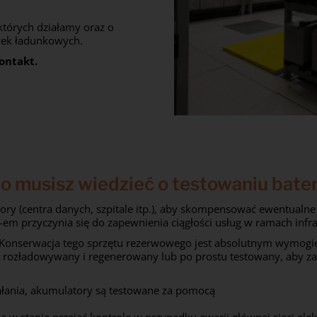
 których działamy oraz o
wek ładunkowych.
ontakt.
o musisz wiedzieć o testowaniu bater
 (centra danych, szpitale itp.), aby skompensować ewentualne aw
em przyczynia się do zapewnienia ciągłości usług w ramach infr
e. Konserwacja tego sprzętu rezerwowego jest absolutnym wymog
ć rozładowywany i regenerowany lub po prostu testowany, aby za
ałania, akumulatory są testowane za pomocą