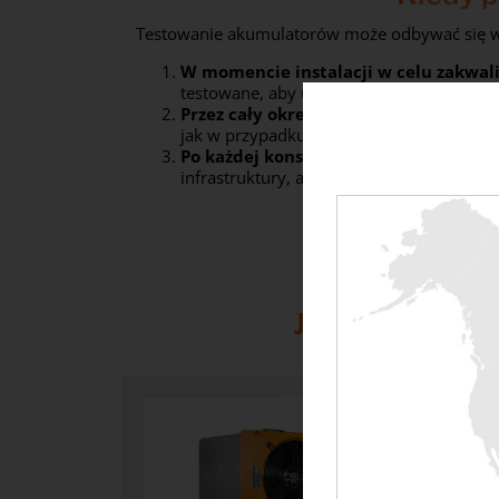
Testowanie akumulatorów może odbywać się w 
W
momencie instalacji w celu zakwal
testowane, aby upewnić się, że spełniają
Przez cały okres użytkowania sprzętu
jak w przypadku testów GE i UPS).
Po każdej konserwacji w celu moderni
infrastruktury, aby sprawdzić, czy nadal d
Jakich banków 