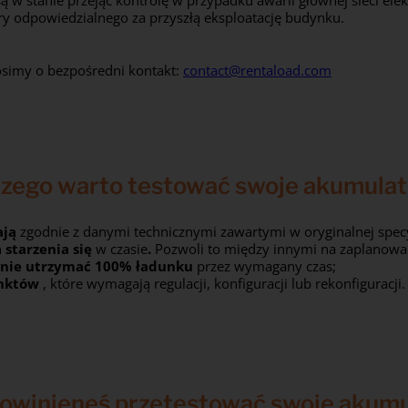
 są w stanie przejąć kontrolę w przypadku awarii głównej sieci el
ury odpowiedzialnego za przyszłą eksploatację budynku.
osimy o bezpośredni kontakt:
contact@rentaload.com
zego warto testować swoje akumula
ają
zgodnie z danymi technicznymi zawartymi w oryginalnej specy
h
starzenia się
w czasie
.
Pozwoli to między innymi na zaplanow
anie utrzymać
100%
ładunku
przez wymagany czas;
unktów
, które wymagają regulacji, konfiguracji lub rekonfiguracji.
powinieneś przetestować swoje akumu