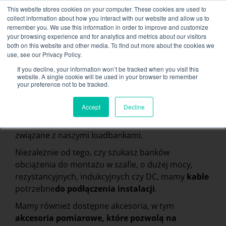
Skip
This website stores cookies on your computer. These cookies are used to
NEW FLEET: Dostępne banki mocy 3,5 MW / MVA,
to
collect information about how you interact with our website and allow us to
więcej informacji tutaj
.
content
remember you. We use this information in order to improve and customize
your browsing experience and for analytics and metrics about our visitors
KONTAKT
both on this website and other media. To find out more about the cookies we
Toggle
use, see our Privacy Policy.
Navigati
Wypożyczenie banku ładunków
If you decline, your information won’t be tracked when you visit this
website. A single cookie will be used in your browser to remember
your preference not to be tracked.
Kable i akcesoria do skrzyń
Usługi powiązane
ładunkowych
Accept
Decline
Secteurs et solutions
Oferujemy do wypożyczenia kable i akcesoria
Firma
związane z naszymi loadbankami.
Niezależnie od tego, czy szukasz banków
Zasoby
obciążenia do montażu w szafie, o dużej mocy,
rezystancyjnych, indukcyjnych czy DC, mamy
kable
Kontakt
potrzebne
do podłączenia instalacji
.
Kalendarz
Mamy również dostępne akcesoria, w tym
akcesoria pomiarowe, które pozwolą na