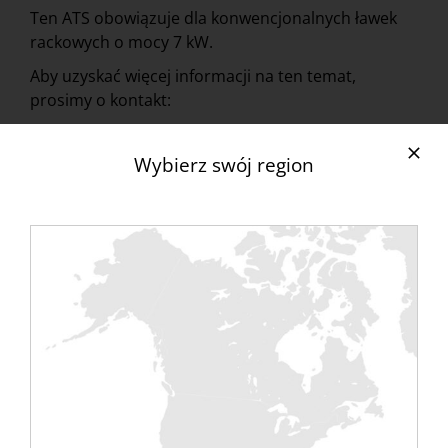
Ten ATS obowiązuje dla konwencjonalnych ławek
rackowych o mocy 7 kW.
Aby uzyskać więcej informacji na ten temat,
prosimy o kontakt:
contact@rentaload.com
Wybierz swój region
Nasze półki i zamknięcia do
regałowych skrzyń
ładunkowych
Rentaload oferuje do wynajęcia regały
19″ i 21″
jako uzupełnienie ławek bagażowych. Są one