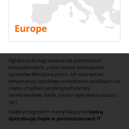
niskiej delcie obciążenia T
100/200/300 kW
Wśród naszych akcesoriów oferujemy również
deflektory
do niskich skrzyń ładunkowych Delta T
100/200/300 kW na wynajem. Odbijają one
powietrze od skrzyni ładunkowej i przekierowują je
do góry.
Ogranicza to nagrzewanie się pomieszczeń
komputerowych, a tym samym przeciążenie
systemów klimatyzacyjnych. Ich niski wzrost
temperatury zapobiega uszkodzeniu wrażliwych na
ciepło urządzeń peryferyjnych (lampy
światłowodowe, kable, system wykrywania pożaru
itp.)
Dzięki przegrodom mamy faktycznie
lepszą
dystrybucję ciepła w pomieszczeniach IT
.