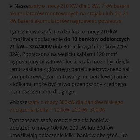
⮚ Nasze
szafy o mocy 210 KW dla 6 kW, 7 kW baterii
akumulatorów montowanych na stojaku lub dla 21
kW baterii akumulatorów nagrzewnic powietrza
Tymczasowa szafa rozdzielcza o mocy 210 kW
umożliwia podłączenie do
10 banków odbiorczych
21 kW – 32A/400V
(lub 30 rackowych banków 220V
32A). Podłączona na wejściu kablami 120 mm²
wyposażonymi w Powerlocki, szafa może być dzięki
temu zasilana z głównego panelu elektrycznego sali
komputerowej. Zamontowany na metalowej ramie
z kółkami, może być łatwo przenoszony z jednego
pomieszczenia do drugiego.
⮚Nasze
szafy o mocy 300kW dla banków niskiego
obciążenia Delta T 100kW, 200kW, 300kW
Tymczasowe szafy rozdzielcze dla banków
obciążeń o mocy 100 kW, 200 kW lub 300 kW
umożliwiają połączenie kilku banków obciążeń. I to