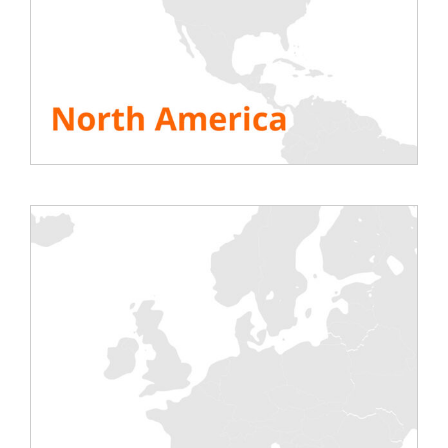
szybkie i łatwe w montażu. Dzięki nim będziesz
mógł ustawić swój sprzęt wewnątrz szaf
komputerowych w pożądanym miejscu.
Oferujemy również do wypożyczenia
wtyczki 1U i
15U
, do zatkania różnych „dziur” w Państwa
szafach komputerowych. Prawidłowo umieszczona
przesłona przyczynia się do dobrego
„uszczelnienia” wewnątrz szafek i zapobiega
nadmiernemu mieszaniu się ciepłego i zimnego
powietrza podczas badania.
⮚Te ergonomiczne akcesoria są specjalnie
zaprojektowane do szaf komputerowych w
centrach danych, co pozwala zaoszczędzić czas na
instalacjach.
Nasze deflektory dla banków o