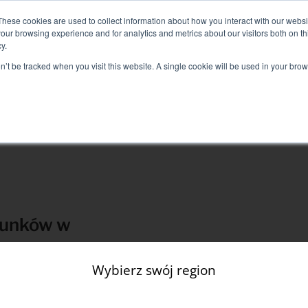
d+Air Smart Load Bank dla rozwiązań z bezpośrednim chłodzenie
These cookies are used to collect information about how you interact with our webs
our browsing experience and for analytics and metrics about our visitors both on th
y.
on’t be tracked when you visit this website. A single cookie will be used in your b
SŁUGI POWIĄZANE
SECTEURS ET SOLUTIONS
FIRM
Rozwiązania
Badanie elektryczne
Test klimatyzacji
Uruchomienie testowe
dunków w
Badanie generatora
Test falownika
Wybierz swój region
stemu zasilania, który
Test akumulatora
ektryczny system rozdzielczy
racy urządzenia, gdy
 postoju (pomocnicze