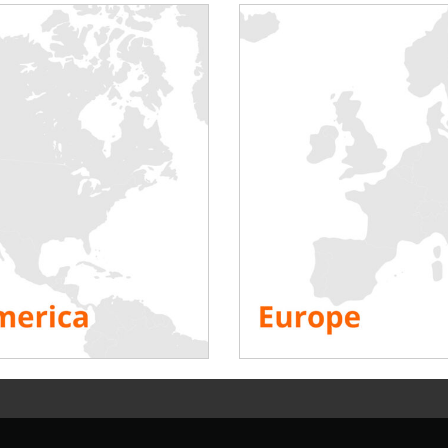
zasilanie urządzeń
a podczas sytuacji
mocnicze urządzenia
atory awaryjne zapewniają
przypadku utraty zasilania z
ony jest w dwa generatory
w w danym miejscu dostępny
ek jest wystarczająca do
ia bezpieczeństwa
naczenie. Dlatego też
ów. W tym celu kierownicy
ntów zdolnych do
 obsługi kilku megawatów,
ania (system pomiarowy,
ęsto średniego napięcia.