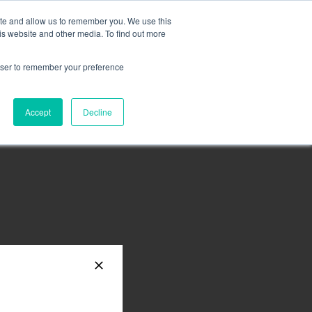
m cieczą,
więcej informacji tutaj
.
ite and allow us to remember you. We use this
is website and other media. To find out more
ZAPYTAJ O OFER
rowser to remember your preference
A
ZASOBY
KONTAKT
Accept
Decline