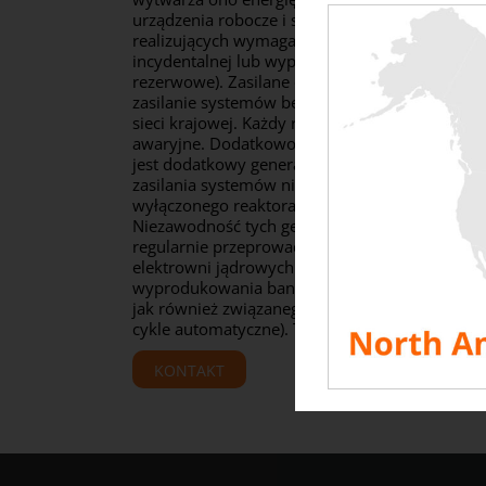
urządzenia robocze i stałe), ale także zapewnić 
realizujących wymagane funkcje bezpieczeństw
incydentalnej lub wypadkowej w instalacji (po
rezerwowe). Zasilane olejem napędowym gener
zasilanie systemów bezpieczeństwa reaktora w 
sieci krajowej. Każdy reaktor jądrowy wyposaż
awaryjne. Dodatkowo dla wszystkich reaktoró
jest dodatkowy generator. Każda z tych jednost
zasilania systemów niezbędnych do zapewnien
wyłączonego reaktora.
Niezawodność tych generatorów ma kluczowe z
regularnie przeprowadzane są testy generator
elektrowni jądrowych zwracają się do produce
wyprodukowania banków obciążeń zdolnych do
jak również związanego z nimi systemu sterow
cykle automatyczne). Te banki obciążenia są cz
KONTAKT