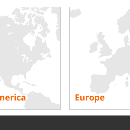
uxiliares de funcionamiento y
antizar el suministro de
uridad requeridas en caso de
liares rescatados). Los grupos
 utilizan para alimentar los
érdida del suministro
ear está equipado con dos
e de un generador adicional
 uno de estos grupos es
s para garantizar la
cial. Por lo tanto, se lleva a
rrecto funcionamiento de los
 centrales nucleares recurren
rga capaces de suministrar
ol asociado (sistema de
arga suelen ser de media