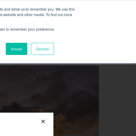
recta por Líquido,
más información aquí
.
ite and allow us to remember you. We use this
is website and other media. To find out more
SOLICITE UNA COTIZACI
rowser to remember your preference
RECURSOS
CONTACTAR
Accept
Decline