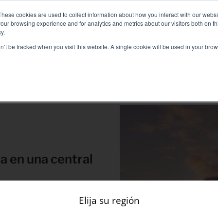
ga Inteligente Líquido+Aire para soluciones de Refrigeración Di
These cookies are used to collect information about how you interact with our webs
our browsing experience and for analytics and metrics about our visitors both on th
y.
on’t be tracked when you visit this website. A single cookie will be used in your b
IOS ASOCIADOS
SECTEURS ET SOLUTIONS
COMPAÑÍA
Soluciones
prueba eléctrica
Prueba de aire acondicionado
Puesta en servicio
a en una central
Prueba de grupo electrógeno
Prueba de inversor
ere de un sistema de
Prueba de batería
Elija su región
amiento y la seguridad de la
 está diseñado para satisfacer
 la unidad cuando produce