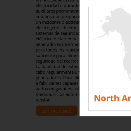
electricidad o durante un período de parada (a
auxiliares permanentes), pero también para gar
equipos que proporcionan las funciones de seg
un incidente o accidente en la instalación (auxi
electrógenos de emergencia con motor diésel se
sistemas de seguridad del reactor en caso de p
eléctrico de la red nacional. Cada reactor nucl
generadores de emergencia. Además, se dispon
para todos los reactores del mismo sitio. Cada
suficiente para alimentar los sistemas necesario
seguridad del reactor durante la parada.
La fiabilidad de estos grupos electrógenos es cru
cabo regularmente una prueba periódica del co
generadores. Para ello, los responsables de las
a fabricantes capaces de fabricar bancos de ca
varios megavatios así como el sistema de contr
medida, ciclos automáticos). Estos bancos de c
tensión.
CONTÁCTENOS