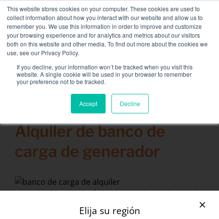
Skip
This website stores cookies on your computer. These cookies are used to
NUEVA FLOTA: bancos de carga de 3,5 MW / MVA
to
collect information about how you interact with our website and allow us to
disponibles,
más información aquí.
content
remember you. We use this information in order to improve and customize
your browsing experience and for analytics and metrics about our visitors
CONTACTAR
both on this website and other media. To find out more about the cookies we
Toggle
use, see our Privacy Policy.
Navigat
Alquiler de banco de carga
If you decline, your information won’t be tracked when you visit this
Search
website. A single cookie will be used in your browser to remember
for:
your preference not to be tracked.
Servicios asociados
Accept
Decline
12 febrero 2014
Secteurs et solutions
Alquiler de banco de
Compañía
carga de generador
Recursos
Contactar
Rentaload innova y ofrece un simulador de prueba
Calendario
de generador online para centros de datos,
Elija su región
establecimientos abiertos al público (ERP),