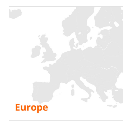
Pruebas
Eléctrico
Aire acondicionado
Generador
Inversor
Batería
Puesta en marcha IST
información
Empresa
Recursos
PREGUNTAS FRECUENTES
Libro blanco