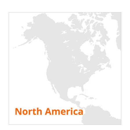
incluidos hospitales, centros comerciales,
autopistas, museos, etc.
En la página
Simulador de banco de carga del
generador
puede averiguar cómo se realiza la
conexión de un banco de carga a un alternador y
cómo se realiza la prueba. En el sitio, también
encontrará el protocolo para probar el buen
funcionamiento de un grupo, así como las pruebas
legales que estipulan pruebas periódicas.
Finalmente, algunos fabricantes nos han enviado
las instrucciones de su unidad para ayudarlo con el
mantenimiento.
VER TODOS LOS RECURSOS
Comparte esta historia, ¡elige tu plataforma!