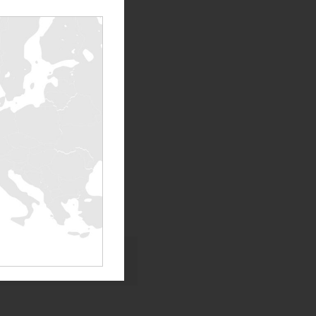
ros de datos, ya sean
ga en rack de 7kW
para
 a sus preguntas.