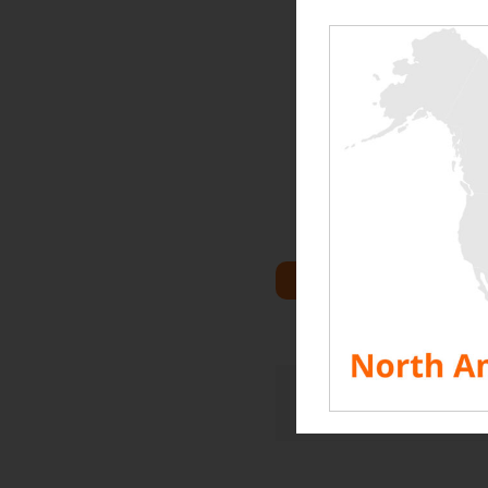
Rentalaod es un actor i
bancos de carga de cale
pruebas precisas y medi
El equipo de Rentaload 
Dirección: Messe Frankf
60327 Fráncfort del Me
VER TODOS LOS RECU
Comparte esta historia, ¡e