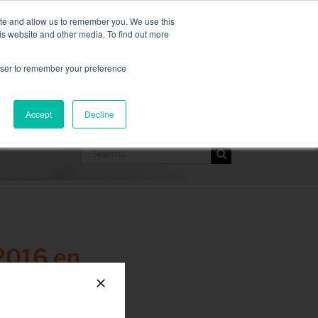
recta por Líquido,
más información aquí
.
ite and allow us to remember you. We use this
is website and other media. To find out more
SOLICITE UNA COTIZACI
rowser to remember your preference
RECURSOS
CONTACTAR
Accept
Decline
Search
for:
2016 en