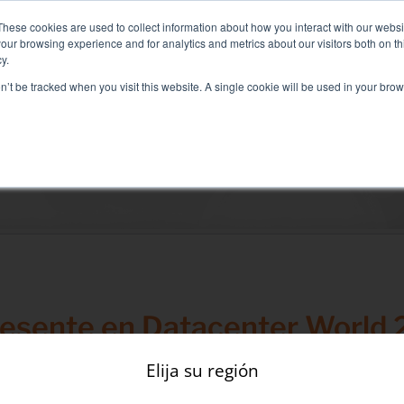
ga Inteligente Líquido+Aire para soluciones de Refrigeración Di
These cookies are used to collect information about how you interact with our webs
our browsing experience and for analytics and metrics about our visitors both on th
y.
on’t be tracked when you visit this website. A single cookie will be used in your b
IOS ASOCIADOS
SECTEURS ET SOLUTIONS
COMPAÑÍA
Soluciones
prueba eléctrica
Prueba de aire acondicionado
Puesta en servicio
Prueba de grupo electrógeno
resente en Datacenter World 
Prueba de inversor
Prueba de batería
Elija su región