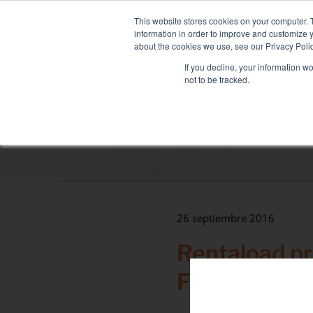
Skip
NUEVA FLOTA: MIXY 200: Banco de Car
to
This website stores cookies on your computer. 
content
information in order to improve and customize y
about the cookies we use, see our Privacy Polic
If you decline, your information w
not to be tracked.
ALQUILER DE BANCO DE CARGA
SERVIC
Sectores
centro de datos
Salud y hospitales
Marítimo
26 septiembre 2016
Industria
Rentaload p
Terciario
Frankfurt