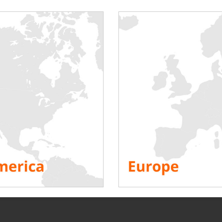
mportante en el alquiler de bancos de carga para pruebas de cent
ntadores unitarios
para pruebas de rendimiento o
bancos de car
ción de temperatura, delta T.
estará encantado de discutir sus proyectos con usted y responder
urt, Ludwig-Erhard-Anlage 1
no
RSOS
lige tu plataforma!