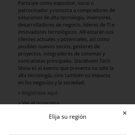
Participe como expositor, socio o
patrocinador y conozca a compradores de
soluciones de alta tecnología, inversores,
desarrolladores de negocio, líderes de TI e
innovadores tecnológicos. Allí estarán sus
clientes actuales y potenciales, así como
posibles nuevos socios, gestores de
proyectos, integradores de sistemas y
contratistas principales. Stockholm Tech
Show es el evento que presenta no sólo la
alta tecnología, sino también su impacto
en los negocios y la sociedad.
>
Regístrese aquí
.
> Ver el
programa
.
Elija su región
Más información sobre