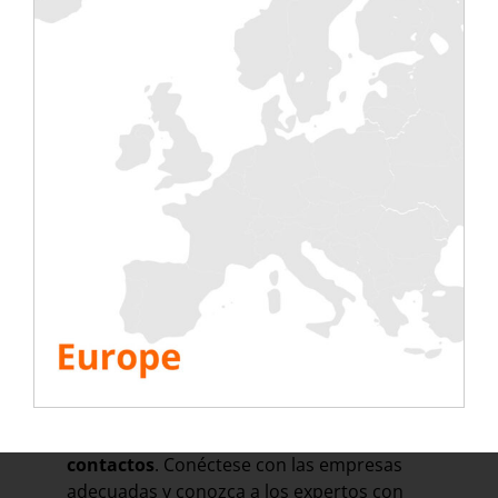
para debatir estrategias globales y el
futuro de las industrias intensivas en
tecnología. También es una oportunidad
para debatir el rumbo de la comunidad
europea de centros de datos hacia un
futuro más próspero y sostenible.
El Stockholm Tech Show de Kistamassan es
uno de los
acontecimientos más
importantes del año en Suecia
. Reúne en
un mismo lugar a líderes internacionales
en infraestructuras TIC, inversores,
operadores de centros de datos,
proveedores de servicios, colosos e
hiperescaladores.
Este acto de dos días ofrece
oportunidades para establecer
contactos
. Conéctese con las empresas
adecuadas y conozca a los expertos con