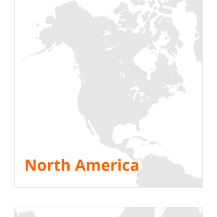
Stockholm Tech Show y
Rentaload
Descubra uno de los mayores encuentros
de profesionales y usuarios finales de
centros de datos de los países nórdicos. El
Stockholm Tech Show reúne a altos
ejecutivos de la industria de las TIC, con
especial atención a la infraestructura
digital (centros de datos, proveedores de
servicios en la nube, proveedores de
servicios edge, smart city, ciberseguridad,
IA y big data), con la participación de
financieros, líderes tecnológicos, empresas
técnicas y proveedores de soluciones,
empresas energéticas y organismos
gubernamentales.
Stockholm Tech Show es una feria ideal