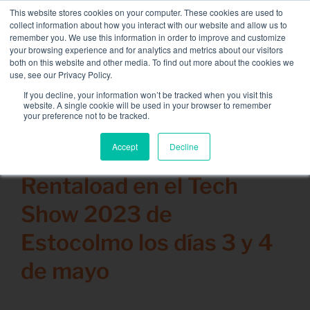
Skip
This website stores cookies on your computer. These cookies are used to
NUEVA FLOTA: bancos de carga de 3,5 MW / MVA
to
collect information about how you interact with our website and allow us to
disponibles,
más información aquí.
content
remember you. We use this information in order to improve and customize
your browsing experience and for analytics and metrics about our visitors
CONTACTAR
both on this website and other media. To find out more about the cookies we
Toggle
use, see our Privacy Policy.
Navigat
Alquiler de banco de carga
If you decline, your information won’t be tracked when you visit this
Search
website. A single cookie will be used in your browser to remember
for:
your preference not to be tracked.
Servicios asociados
Accept
Decline
25 abril 2023
Secteurs et solutions
Rentaload en el Tech
Compañía
Show 2023 de
Recursos
Estocolmo los días 3 y 4
Contactar
de mayo
Calendario