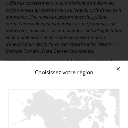
« Effectué correctement, le commissioning améliore les
performances du système tout au long du cycle de vie d’un
datacenter. Une meilleure performance du système
permet non seulement d’optimiser les performances du
datacenter, mais aussi de diminuer les coûts d’exploitation
et de maintenance et de réduire la consommation
d’énergie pour des factures d’électricité moins élevées.” –
Michael Donato, Data Center Knowledge.
Le commissioning comprend différents niveaux de
tests :
Choisissez votre région
Niveau 1
: Test en usine ou test d’acceptation en
usine (FAT)
Niveau 2
: Inspection ou test de réception sur site
(SAT)
Niveau 3
: Essais pré-fonctionnels (EPF) ou essais
fonctionnels des composants (EFC)
Niveau 4
: Test de performance fonctionnelle (FT) ou
Test de système fonctionnel (FST)
Niveau 5
: Test des systèmes intégrés (IST)