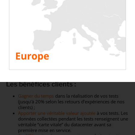
bancs de charge connectés,
logiciels de supervision,
ensemble d’équipements de mesures
A la pointe de la technologie, ils répondent
parfaitement aux besoins et aux exigences des clients
finaux pour optimiser à coup sûr les tests :
faible Delta T,
ATS intégré,
partage de charge 50/50
pilotage des bancs à distance et remontée de
mesures extrêmement précises (P/U/I/Delta T).
Les bénéfices clients :
Gagner du temps
dans la réalisation de vos tests
(jusqu’à 20% selon les retours d’expériences de nos
clients) ;
Apporter une véritable valeur ajoutée
à vos tests. Les
données collectées pendant les tests renseignent une
véritable “carte vitale” du datacenter avant sa
première mise en service.