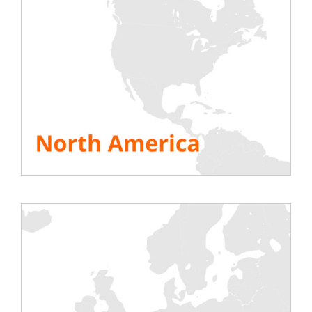
Rentaload intervient pour les niveaux 3,4 et 5.
La solution commissioning optimisée
en 4 étapes
Rentaload réalise depuis plusieurs années le
commissioning pour les datacenters. Cette prestation
comprend entre autres :
La rédaction du protocole de test en amont
La réalisation des tests sur site
L’enregistrement et le traitement des données
L’élaboration du rapport final des tests
Des équipements et solutions SMART
Nous sommes animés depuis toujours par la vision
que le commissioning peut être fait différemment.
Cette phase de test et de commissioning peut être
davantage optimisée notamment grâce à des
équipements et des solutions SMART
indispensables à la bonne réalisation des tests :