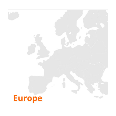
Assistance sur site
Commissioning
Un accompagnement de A à Z
Nous proposons des services à la carte.
Nous pouvons réaliser pour vous
une prestation clé
en main
. Elle comprend :
la livraison des équipements sur site,
leurs installations et raccordements,
une assistance dans la réalisation de vos tests