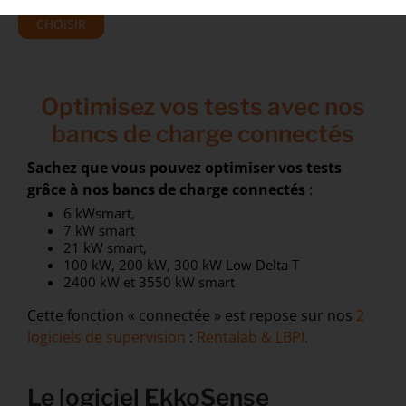
CHOISIR
Optimisez vos tests avec nos
bancs de charge connectés
Sachez que vous pouvez optimiser vos tests
grâce à nos bancs de charge connectés
:
6 kWsmart,
7 kW smart
21 kW smart,
100 kW, 200 kW, 300 kW Low Delta T
2400 kW et 3550 kW smart
Cette fonction « connectée » est repose sur nos
2
logiciels de supervision
:
Rentalab & LBPI.
Le logiciel EkkoSense