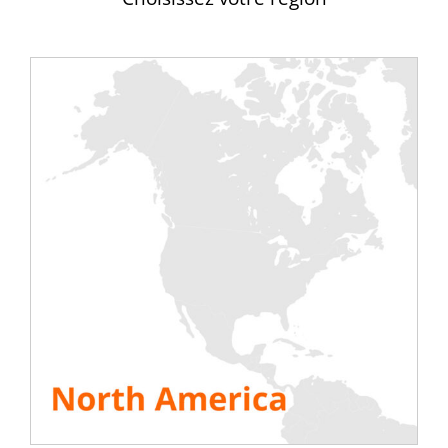
spécificités sur ce type
ce type de test.
de test.
DÉCOUVRIR
DÉCOUVRIR
Les services associés à la location de bancs de charge
Installation /
Livraison sur site
désinstallation