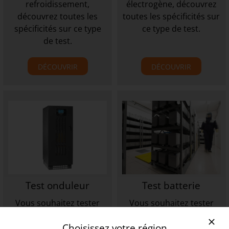
refroidissement,
électrogène, découvrez
découvrez toutes les
toutes les spécificités sur
spécificités sur ce type
ce type de test.
de test.
DÉCOUVRIR
DÉCOUVRIR
Test onduleur
Test batterie
Vous souhaitez tester
Vous souhaitez tester
votre onduleur,
votre batterie, découvrez
Choisissez votre région
découvrez toutes les
toutes les spécificités sur