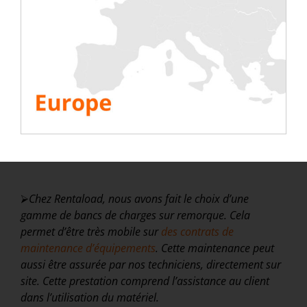
En réalisant ces tests périodiques avec les bancs
de charge Rentaload montés sur remorque, vous
pourrez faire varier la charge. Nos bancs de charge
s’ajustent parfaitement au groupe électrogène que
l’on souhaite tester (ces derniers ayant
généralement un cos phi de 0,8).
Les bancs de charge inductifs offrent ainsi la
possibilité de
tester intégralement le groupe
électrogène à 100% de la puissance active
.
⮚
Chez
Rentaload
, nous avons fait le choix d’une
gamme de bancs de charges
sur remorque. Cela
permet
d’être
très
mobile sur
des contrats de
maintenance d’équipements
. Cette
maintenance
peut
aussi être assurée par nos techniciens, directement sur
site. Cette prestation comprend l’assistance au client
dans l’utilisation du matériel
.