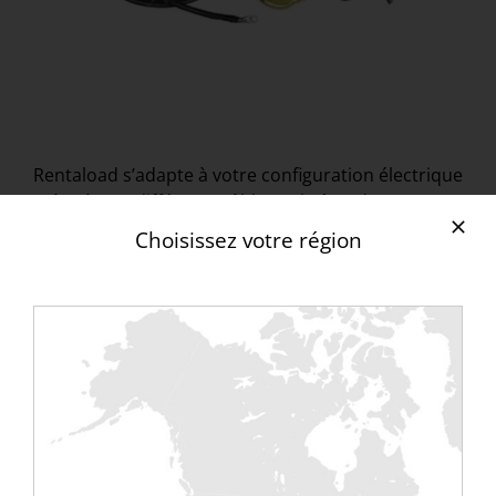
Rentaload s’adapte à votre configuration électrique
grâce à ses différents câbles et boîtes de
connexion. En effet, nous disposons de
différentes
Choisissez votre région
longueurs et sections de câbles
pour nos bancs
de charge inductifs montés sur remorque :
de 5m à plus de 100m ;
avec des sections de 120/150/185/240 mm2.
Ce sont des câbles principalement cossés (10mm
ou 12mm). Ils assurent des connexions triphasées
entre les bancs de charge inductifs sur remorque
et vos installations.
Découvrez tous nos câbles et accessoires.