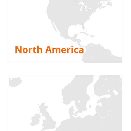
La maintenance de vos
équipements avec nos bancs de
charge inductifs 501 KVA, 671
KVA
Beaucoup de bâtiments sont équipées de groupes
électrogènes
(les
datacenters
, bateaux, hôpitaux,
centre commerciaux, prisons
etc.
)
.
Ces équipements
sont essentiels en cas de panne du réseau
électrique principal. Ils ont donc intérêt à bien
fonctionner.
Et pour s’assurer qu’ils fonctionnent correctement,
ils doivent être testés régulièrement à l’aide de
bancs de charge. C’est ce qu’on appelle les
« tests
périodiques de maintenance d’équipements
électriques ».