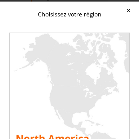
exposants.
Choisissez votre région
Pourquoi participer à
DCW UK ?
Rencontrer des acteurs du datacenter
et développer considérablement votre
réseau ;
Assister à des conférences dispensées par
des experts et développer ainsi vos
connaissances ; cliquez ICI pour avoir la
liste des experts prévus ainsi que les
thématiques abordées ;
Faites aussi entendre votre voix
Prenez conscience des nouvelles
tendances du secteur, des nouvelles
thématiques et
problématiques rencontrées dans le
milieu ;
Découvrez de nouveaux produits et