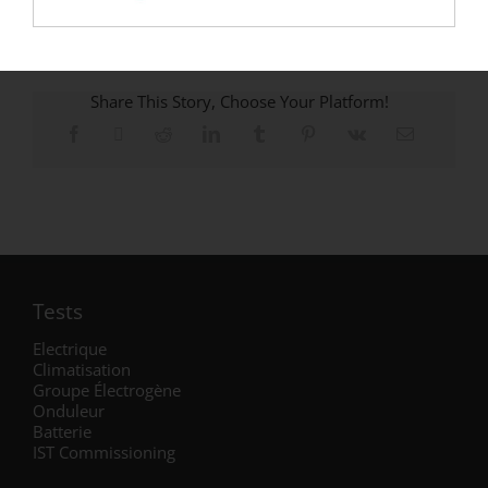
VOIR TOUTES LES RESSOURCES
Share This Story, Choose Your Platform!
Tests
Electrique
Climatisation
Groupe Électrogène
Onduleur
Batterie
IST Commissioning