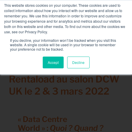
Passer
This website stores cookies on your computer. These cookies are used to
NOUVELLE FLOTTE : bancs de charge 3.5 MW / MVA
au
collect information about how you interact with our website and allow us to
disponible,
plus d’information ici.
contenu
remember you. We use this information in order to improve and customize
your browsing experience and for analytics and metrics about our visitors
CONTACT
both on this website and other media. To find out more about the cookies we
Toggle
use, see our Privacy Policy.
Navigati
Location de Banc de Charge
If you decline, your information won’t be tracked when you visit this
website. A single cookie will be used in your browser to remember
your preference not to be tracked.
Services associés
Accept
Decline
31 janvier 2022
Secteurs et solutions
Rentaload au salon DCW
Société
UK le 2 & 3 mars 2022
Ressources
Contact
« Data Centre
Calendrier – Events
World » :
Quoi ? Quand ?