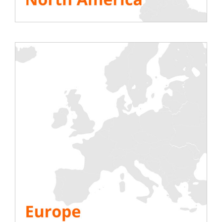
de nouveaux services propre à l’industrie
des datacenters ; découvrez toutes
les innovations ;
Saisissez des opportunités pour bâtir
de nouveaux projets ;
Développer votre Business et votre CA.
Quelques chiffres :
88%
des participants influencent les
décisions ou ont la signature finale ;
46%
des participants sont des directeurs,
des vice-présidents ou des cadres
supérieurs ;
85
pays au total (par rapport au public
présent au salon) ;
100+
sessions de contenu spécialisé.