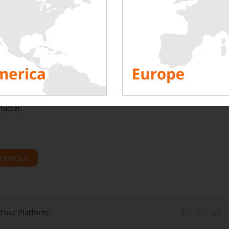
n même temps et donc
de gagner du temps de tests
sur site. Cela n
er la puissance des bancs de charge directement grâce au
logiciel d
différentes zones
de tests avec les 4 PC de supervision, ce qui s’est r
sts. Nous avons apprécié cette option et la réactivité de Rentaload su
donc
satisfait du service fourni et renouvellerons notre collabora
023 !
vantage d’information sur nos produits et services, un demande d
tacter.
SOURCES
 Your Platform!