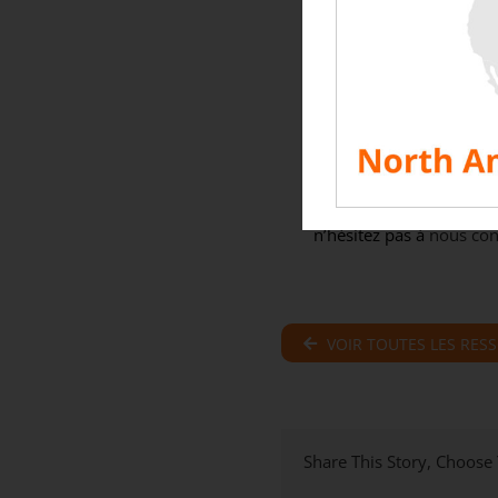
la puissance e
permis de limit
de
séparer les 
août pour nos te
Nous sommes 
Rentaload
en 2
Vous souhaitez avoir da
n’hésitez pas à
nous con
VOIR TOUTES LES RES
Share This Story, Choose