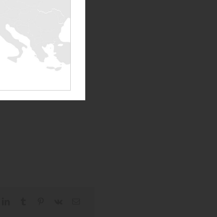
ous a également
e supervision
et
évélé être un vrai
r ce projet.
tion avec
e devis sur un projet,