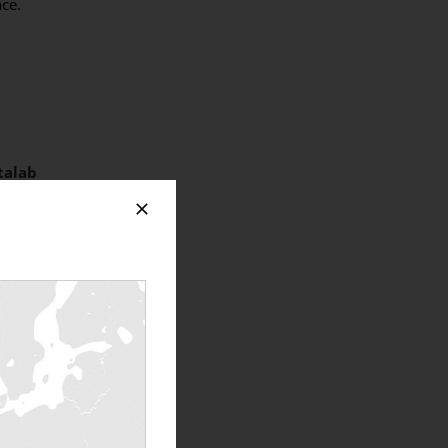
nce.
talab
vec
LOW DELTA
s de 4MW de
s d’envoyer toute