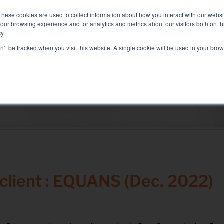
200 : Liquid+Air Smart Load Bank pour solutions Direct Liquid 
These cookies are used to collect information about how you interact with our webs
our browsing experience and for analytics and metrics about our visitors both on th
y.
on’t be tracked when you visit this website. A single cookie will be used in your b
CES ASSOCIÉS
SECTEURS ET SOLUTIONS
SOCIÉTÉ
Solutions
Test électrique
Test climatisation
Test Commissioning
Test groupe électrogène
client : EQUANS (Dec. 2022)
Test onduleur
Test batterie