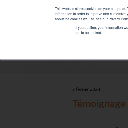
Passer
NOUVELLE FLOTTE : MIXY 
au
This website stores cookies on your computer. 
contenu
information in order to improve and customize y
about the cookies we use, see our Privacy Polic
If you decline, your information w
not to be tracked.
LOCATION DE BANC DE CHARGE
SERVI
Secteurs
Data Center
Santé & hôpitaux
Maritime
2 février 2023
Industrie
Témoignage 
Tertiaire