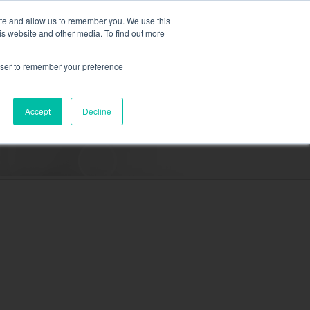
Cooled,
plus d’information ici.
ite and allow us to remember you. We use this
is website and other media. To find out more
DEMANDEZ UN DEVI
rowser to remember your preference
RESSOURCES
CONTACT
Accept
Decline