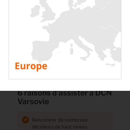
dernières tendances en matière de gestion
de l’énergie, de refroidissement, d’
efficacité
de la mise en service
et plus encore.
Le programme de l’événement ;
La liste des intervenants
aux conférences
;
La liste des participants
Fixer un rendez-vous au salon
RÉSERVER UN CRÉNEAU AVEC L’ÉQUIPE
RENTALOAD À VARSOVIE
6 raisons d’assister à DCN
Varsovie
Rencontrer de nombreux
décideurs de haut niveau