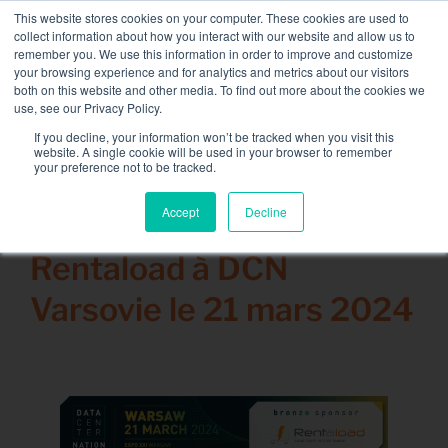
Passer
This website stores cookies on your computer. These cookies are used to
NOUVELLE FLOTTE : bancs de charge 3.5 MW / MVA
au
collect information about how you interact with our website and allow us to
disponible,
plus d’information ici.
contenu
remember you. We use this information in order to improve and customize
your browsing experience and for analytics and metrics about our visitors
CONTACT
both on this website and other media. To find out more about the cookies we
Toggle
use, see our Privacy Policy.
Navigati
Location de Banc de Charge
If you decline, your information won’t be tracked when you visit this
website. A single cookie will be used in your browser to remember
your preference not to be tracked.
Services associés
Accept
Decline
6 mars 2024
Secteurs et solutions
Rentaload à DCN
Société
Varsovie le 21 mars 2024
Ressources
Contact
Calendrier – Events