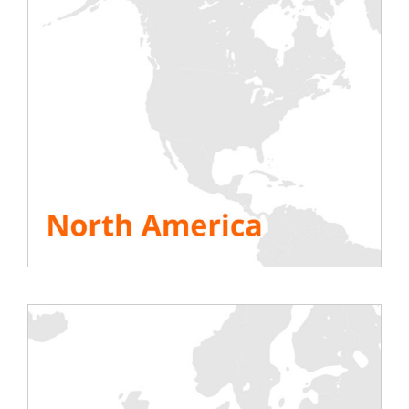
européenne le 30 avril 2023 au Hilton
Warsaw City, Varsovie.
DCN Warsaw est l’
événement
technologique le plus important de
l’année en Pologne
. Il rassemble les
leaders locaux et internationaux de
l’infrastructure des TIC, les investisseurs,
les acteurs des centres de données, les
fournisseurs de services, les entreprises,
les hyperscalers en un seul endroit.
Cet événement d’une journée offre des
possibilités de réseautage.
Entrez en
contact avec les bonnes entreprises et
rencontrez des experts avec lesquels vous
pourrez vous engager, que vous soyez à la
recherche de la bonne entreprise avec
laquelle vous associer ou que vous
souhaitiez vous tenir au courant des