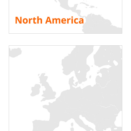
A propos de Rentaload : Rentaload est une
entreprise à croissance rapide qui se
concentre principalement sur le segment
des centres de données. Notre [...]
Lire la suite