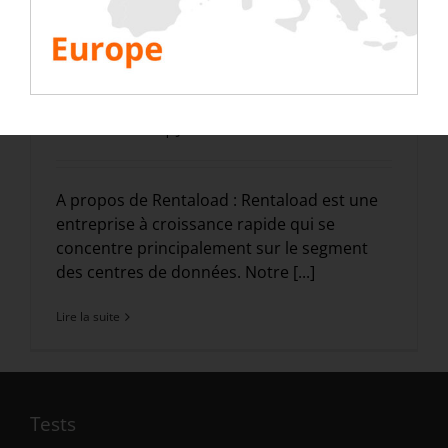
Sales Manager Italie
2 février 2024
|
Jobs
A propos de Rentaload : Rentaload est une
entreprise à croissance rapide qui se
concentre principalement sur le segment
des centres de données. Notre [...]
Lire la suite
Tests