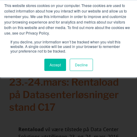
Skip
This website stores cookies on your computer. These cookies are used to
NY FLEET: 3,5 MW / MVA lastbanker tilgjengelig
, mer
to
collect information about how you interact with our website and allow us to
informasjon her.
content
remember you. We use this information in order to improve and customize
your browsing experience and for analytics and metrics about our visitors
TA KONTAKT MED
both on this website and other media. To find out more about the cookies we
Toggle
use, see our Privacy Policy.
Naviga
Lastbankutleie
If you decline, your information won’t be tracked when you visit this
Search
website. A single cookie will be used in your browser to remember
for:
your preference not to be tracked.
Tilknyttede tjenester
Accept
Decline
18 februar 2016
Sektor og løsninger
23.-24.mars: Rentaload
Selskap
på Datasenterløsninger
Ressurser
stand C17
Ta kontakt med
Kalender
Rentaload
vil være tilstede på Data Center
Solutions-utstillingen 23. og 24. mars 2016