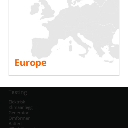
SE ALLE RESSURSENE
Del denne historien, velg plattformen din!
Testing
Elektrisk
Klimaanlegg
Generator
Omformer
Batteri