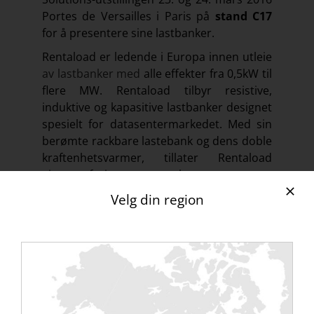
Portes de Versailles i Paris på
stand C17
for å presentere sine lastbanker.
Rentaload er ledende i Europa innen utleie
av lastbanker med
alle effekter fra 0,5kW til
flere MW. Rentaload tilbyr resistive,
induktive og kapasitive lastbanker designet
spesielt for datasentermarkedet. Med sin
berømte rackbare lastebank og dens doble
kraftenhetsvarmer, tillater Rentaload
gjennomføring av aksepttester og
vedlikehold av elektrisk og termisk
Velg din region
infrastruktur. Rentaload har en flåte på
flere hundre lastebanker som kan leveres
hvor som helst i verden.
Med mer enn 50 kunder i 2016 i DC-
sektoren, svarer Rentaload på Uptime
Institutes anbefaling om å teste