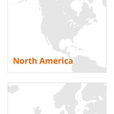
infrastrukturene før idriftsettelse av
datarommet; Vi vet at lastebanken er den
beste måten.
Produkter presentert på standen
– 7kW enfase rack-belastningsbank for
aksept av datasenter
– 11kW tre-fase rack belastningsbank for
datasenter aksept
– 21kW luftvarmer lastbank med doble
strømforsyninger
– DC-testtemperatursensorer +
teststyringsprogramvare
– 48V – 28V likestrømsutladningsbenk
(opptil 1000A) for batteriutladning
– Diverse tilbehør spesialdesignet for
testing
Finn all informasjonen på Rentaload-siden
på datasentershowet