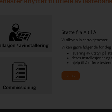
enester knyttet til utleie av lasteban
Støtte fra A til Å
Vi tilbyr a la carte-tjenester.
allasjon / avinstallering
Vi kan gjøre følgende for deg
levering av utstyr på st
deres installasjoner og 
hjelp til å utføre testen
VELG
Commissioning