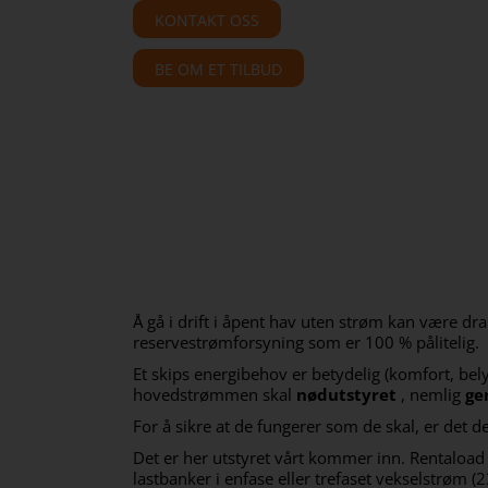
KONTAKT OSS
BE OM ET TILBUD
Å gå i drift i åpent hav uten strøm kan være dra
reservestrømforsyning som er 100 % pålitelig.
Et skips energibehov er betydelig (komfort, bely
hovedstrømmen skal
nødutstyret
, nemlig
ge
For å sikre at de fungerer som de skal, er det d
Det er her utstyret vårt kommer inn. Rentaload ti
lastbanker i enfase eller trefaset vekselstrøm (2