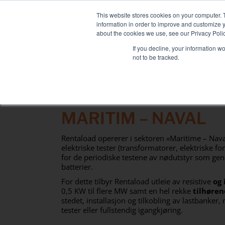
Skip
NY FLEET: MIXY 20
to
This website stores cookies on your computer. 
content
information in order to improve and customize y
about the cookies we use, see our Privacy Polic
If you decline, your information w
not to be tracked.
LASTBANKUTLEIE
TILKNYTTEDE TJENE
Sektorer
MARITIM – NAVAL
Datasenter
Helse og sykehus
Rentaload opererer i sektoren «Maritime – Nava
elektriske tester (transformatorer, elektriske fo
Maritim
for de periodiske testene av nødutstyr som gene
Industri
batterier.
For dette tilbyr Rentaload utleie av resistive
og 
Tertiær
0,5 KW til flere MW samt en hel rekke
tilhøren
stedet, installasjon og tilkobling av lastbanke
tester eller fullstendig igangkjøring.