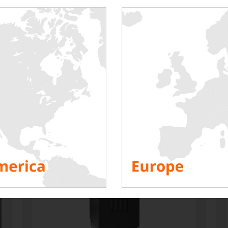
KONTAKT OSS
pene tester utført i sektoren «Maritim