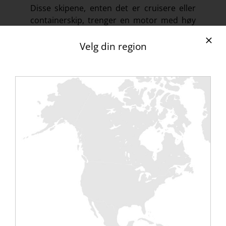
Disse skipene, enten det er cruisere eller
containerskip, trenger en motor med høy
effekt som må testes før installasjon for å
unngå feil.
Velg din region
Det samme gjelder for
den militære
marineindustrien
(ubåter, kryssere,
hangarskip, etc.) og luftfartsindustrien,
hvor bakkevedlikeholdskostnadene er
svært høye. Den minste svikt kan få
alvorlige konsekvenser.
For å møte disse behovene har
Rentaload
designet et spesialtilbud for disse
bruksområdene med
resistive
eller
induktive
benker (variabel cosinus phi).
Med en effekt på 100 kW til 2MW er
benkene våre modulære med en
nøyaktighet på 1 kW. Med referanser (
Piriou
,
DCNS
, etc.) i denne sektoren, er