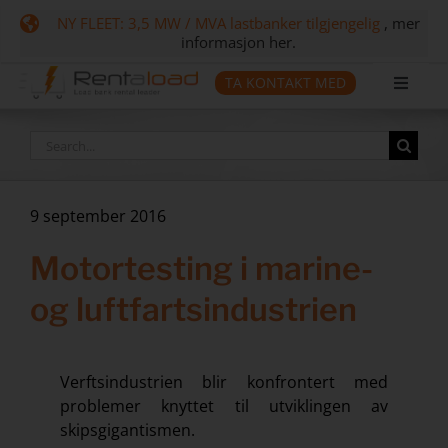
Skip
NY FLEET: 3,5 MW / MVA lastbanker tilgjengelig
, mer
to
informasjon her.
content
TA KONTAKT MED
Toggle
Naviga
Lastbankutleie
Search
for:
Tilknyttede tjenester
9 september 2016
Sektor og løsninger
Motortesting i marine-
Selskap
og luftfartsindustrien
Ressurser
Ta kontakt med
Verftsindustrien blir konfrontert med
Kalender
problemer knyttet til utviklingen av
skipsgigantismen.