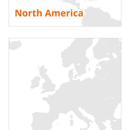
benkene våre tilgjengelige hvor som helst i
Europa innen 48 timer.
SE ALLE RESSURSENE
Del denne historien, velg plattformen din!
Testing
Elektrisk
Klimaanlegg