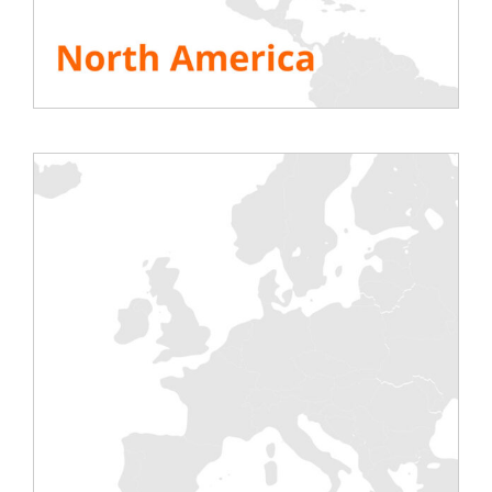
SE ALLE RESSURSENE
Del denne historien, velg plattformen din!
Testing
Elektrisk