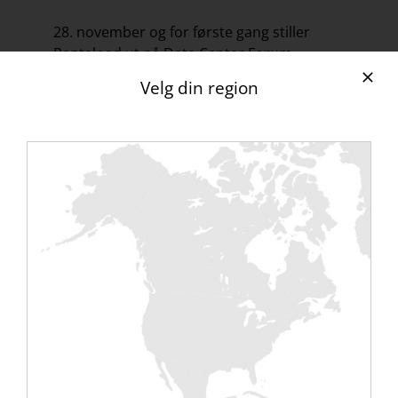
28. november og for første gang stiller
Rentaload ut på Data Center Forum
Stockholm.
Velg din region
Vi vil gjerne møte deg og dele med deg vår
visjon om hvordan du kan utføre
igangkjøringstester ved hjelp av våre
lastbanker. Vi tilbyr unike dedikerte
løsninger med høy merverdi for
sluttkunden.
Møt Pierre-Luc Barbe, administrerende
direktør og Matthieu Ruillé, salgsdirektør
for nordiske land.
KNAPPETEKST