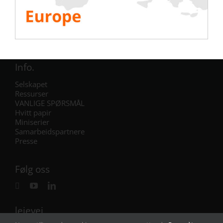
Klimaanlegg
Generator
Omformer
Batteri
IST Idriftsettelse
Info.
Selskapet
Ressurser
VANLIGE SPØRSMÅL
Hvitt papir
Miniserier
Samarbeidspartnere
Presse
Følg oss
leievei