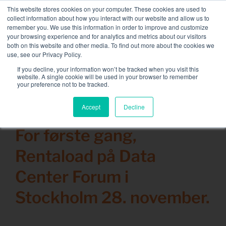
Skip
This website stores cookies on your computer. These cookies are used to
NY FLEET: 3,5 MW / MVA lastbanker tilgjengelig
, mer
to
collect information about how you interact with our website and allow us to
informasjon her.
content
remember you. We use this information in order to improve and customize
your browsing experience and for analytics and metrics about our visitors
TA KONTAKT MED
both on this website and other media. To find out more about the cookies we
Toggle
use, see our Privacy Policy.
Naviga
Lastbankutleie
If you decline, your information won’t be tracked when you visit this
Search
website. A single cookie will be used in your browser to remember
for:
your preference not to be tracked.
Tilknyttede tjenester
Accept
Decline
13 november 2019
Sektor og løsninger
For første gang,
Selskap
Rentaload på Data
Ressurser
Center Forum i
Ta kontakt med
Stockholm 28. november.
Kalender