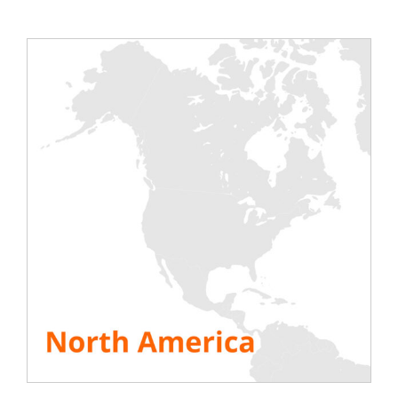
charge de ses clients.
Avec des bancs en courant continus et courant
alternatif pour la marché des
data centers
– avec la
série rackable – pour le marché des ERP (hôpitaux,
prisons, centres commerciaux, musés, etc.) – bancs
de 200kW ou 600kW – et pour tous types de
secteur.
Rentalaod annonce également la sortie pour mai
2014 de son dernier livre blanc spécialement
rédigé pour le marché des data centers.
VOIR TOUTES LES RESSOURCES
Share This Story, Choose Your Platform!