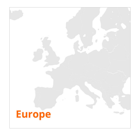
Tests
Electrique
Climatisation
Groupe Électrogène
Onduleur
Batterie
IST Commissioning
Info.
Société
Ressources
FAQ
Livre blanc