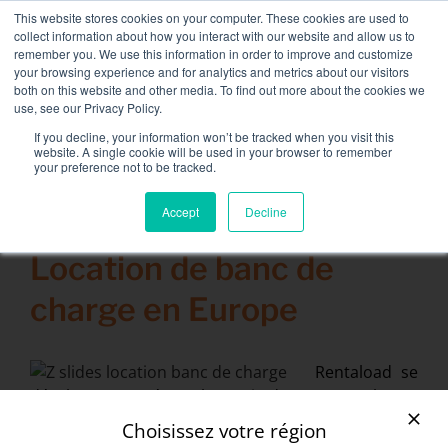
Passer
This website stores cookies on your computer. These cookies are used to
NOUVELLE FLOTTE : bancs de charge 3.5 MW / MVA
au
collect information about how you interact with our website and allow us to
disponible,
plus d’information ici.
contenu
remember you. We use this information in order to improve and customize
your browsing experience and for analytics and metrics about our visitors
CONTACT
both on this website and other media. To find out more about the cookies we
Toggle
use, see our Privacy Policy.
Navigati
Location de Banc de Charge
If you decline, your information won’t be tracked when you visit this
website. A single cookie will be used in your browser to remember
your preference not to be tracked.
Services associés
Accept
Decline
24 avril 2014
Secteurs et solutions
Location de banc de
Société
charge en Europe
Ressources
Contact
Rentaload se
développe et prépare la sortie de nouveaux bancs
Calendrier – Events
de charge plus puissant pour agrandir son parc et
Choisissez votre région
répondre à la demande de location de banc de