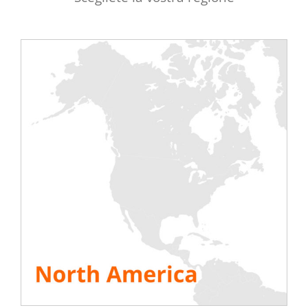
espandendo e si sta preparando a rilasciare nuove
e più potenti cisterne per aumentare la sua flotta e
soddisfare la domanda di cisterne a noleggio da
parte dei suoi clienti.
Con banchi DC e AC per il mercato dei
data center
–
con la serie rackable – per il mercato ERP (ospedali,
carceri, centri commerciali, musei, ecc.) – banchi da
200kW o 600kW – e per tutti i tipi di settore.
Rentalaod annuncia inoltre l’uscita del suo ultimo
libro bianco specifico per il mercato dei data center
nel maggio 2014.
VEDI TUTTE LE RISORSE