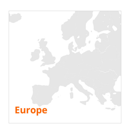
Condividi questa storia, scegli la tua piattaforma!
Test
Elettrico
Aria condizionata
Generatore
Inverter
Batteria
Messa in funzione IST
Info.
L’azienda
Risorse