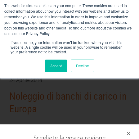
Skip
This website stores cookies on your computer. These cookies are used to
NEW FLEET: Banche di carico da 3,5 MW / MVA disponibili,
to
collect information about how you interact with our website and allow us to
maggiori informazioni qui
.
content
remember you. We use this information in order to improve and customize
your browsing experience and for analytics and metrics about our visitors
CONTATTO
both on this website and other media. To find out more about the cookies we
Toggle
use, see our Privacy Policy.
Navigati
Noleggio di banchi di carico
If you decline, your information won’t be tracked when you visit this
website. A single cookie will be used in your browser to remember
your preference not to be tracked.
Servizi correlati
Accept
Decline
Secteurs et solutions
https://rentaload.com/es/empresa-banco-de-carga-
24 Aprile 2014
alquiler/Azienda
Noleggio di banchi di carico in
Risorse
Europa
Contatto
Calendario
Rentaload si
sta
Scegliete la vostra regione