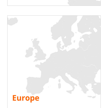
Banco di carico
collegato 100 kW,
200 kW, 300 kW
basso Delta T
Scoprite la nostra
gamma di loadbank
SMART ad alta potenza
dedicati al test delle sale
utilizzate da GAFAM (sale