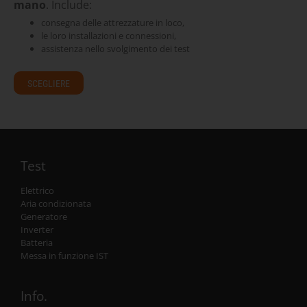
mano
. Include:
consegna delle attrezzature in loco,
le loro installazioni e connessioni,
assistenza nello svolgimento dei test
SCEGLIERE
Test
Elettrico
Aria condizionata
Generatore
Inverter
Batteria
Messa in funzione IST
Info.