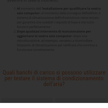
avvenire in diversi momenti:
Al
momento dell
‘installazione per
qualificare la vostra
sala computer:
al momento della consegna dell’edificio, il
sistema di climatizzazione dell’infrastruttura viene testato
per garantire che soddisfi i requisiti di base e che tutto
funzioni perfettamente.
Dopo qualsiasi intervento di manutenzione per
aggiornare la vostra sala computer:
dopo una
ristrutturazione, ad esempio, veniamo a ricontrollare
l’impianto di climatizzazione per verificare che continui a
funzionare correttamente.
Quali banchi di carico si possono utilizzare
per testare il sistema di condizionamento
dell’aria?