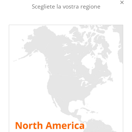
Scegliete la vostra regione
Banco di ricarica a
Banco di carica
rack da 6 kW / 7 kW
collegato 21 kW
Scoprite i nostri
Scoprite la nostra
loadbank per montaggio
soluzione intermedia tra
a rack collegati “SMART”
i banchi di carico
che simulano realmente i
rackabili e quelli ad alta
server del futuro. Testate
potenza, i nostri banchi
la vostra sala IT in
di carico da 21 kW, in
condizioni reali, grazie
versione con controllo
soprattutto al loro basso
locale o collegato.
Delta T.
SCOPRIRE
SCOPRIRE