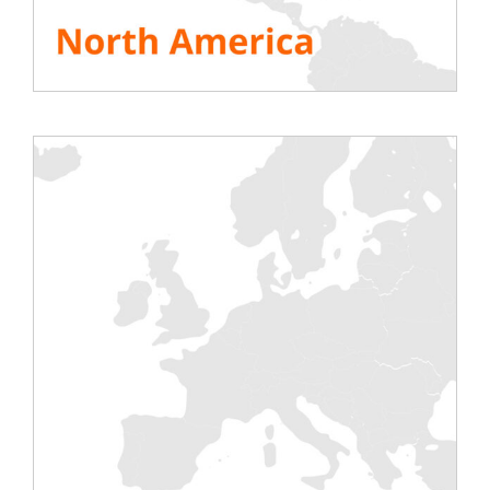
Controllo remoto di fino a 200 banchi di carico
contemporaneamente tramite un PC di supervisione per
un risparmio di tempo sui test valutato dai nostri clienti
intorno al 20%;
Risoluzione di 0,5 kW
per il banco da 7 kW, la più precisa
sul mercato.
Banco di carico dell’unità di riscaldamento da 21 kW