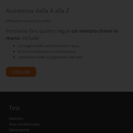
Assistenza dalla A alla Z
Offriamo servizi à la carte.
Possiamo fare quanto segue
un servizio chiavi in
mano
. Include:
consegna delle attrezzature in loco,
le loro installazioni e connessioni,
assistenza nello svolgimento dei test
SCEGLIERE
Test
Elettrico
Aria condizionata
Generatore