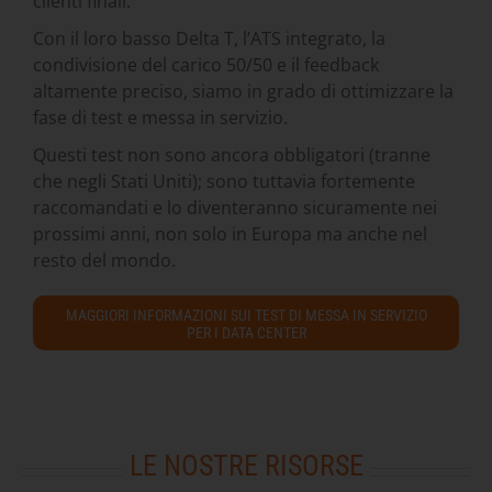
clienti finali.
Con il loro basso Delta T, l’ATS integrato, la
condivisione del carico 50/50 e il feedback
altamente preciso, siamo in grado di ottimizzare la
fase di test e messa in servizio.
Questi test non sono ancora obbligatori (tranne
che negli Stati Uniti); sono tuttavia fortemente
raccomandati e lo diventeranno sicuramente nei
prossimi anni, non solo in Europa ma anche nel
resto del mondo.
MAGGIORI INFORMAZIONI SUI TEST DI MESSA IN SERVIZIO
PER I DATA CENTER
LE NOSTRE RISORSE