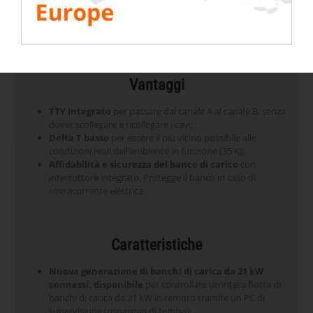
Vantaggi
TTY integrato
per passare dal canale A al canale B, senza
dover scollegare e ricollegare i cavi;
Delta T basso
per essere il più vicino possibile alle
condizioni reali dell’ambiente in funzione (35 K);
Affidabilità e sicurezza del banco di carico
con
interruttore integrato. Protegge il banco in caso di
sovracorrente elettrica.
Caratteristiche
Nuova generazione di banchi di carica da 21 kW
connessi, disponibile
per controllare un’intera flotta di
banchi di carica da 21 kW in remoto tramite un PC di
supervisione (risparmio di tempo);