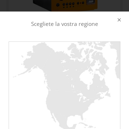
Scegliete la vostra regione
Vantaggi
TTY integrato
per passare dal canale A al canale B senza
dover scollegare e ricollegare i cavi;
Condivisione del carico 50/50
(50% canale A, 50% canale
B) per la compatibilità con le infrastrutture elettriche di
tipo “2N”;
Delta T
basso
(regolabile) per essere il più vicino possibile
alle condizioni reali dell’ambiente in funzione.
Caratteristiche
Feedback delle misure
(P/U/I/Delta T) grazie al software
di supervisione dei nostri banchi di carico collegati per
dare valore aggiunto ai vostri test;