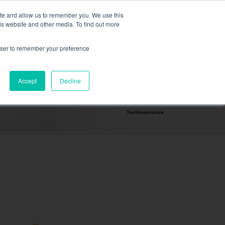
,
maggiori informazioni qui
.
ite and allow us to remember you. We use this
is website and other media. To find out more
RICHIEDI UN PREVENTI
rowser to remember your preference
SECTEURS ET SOLUTIONS
Accept
Decline
CONTATTO
Testimonianze