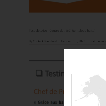
Test elettrico - Centro dati (62) Rentaload ha [...]
By
Contact Rentaload
|
Gennaio 5th, 2023
|
Testimonian