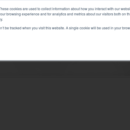
iquid+Air Smart Load Bank per soluzioni raffreddate direttamente a liquido
These cookies are used to collect information about how you interact with our webs
our browsing experience and for analytics and metrics about our visitors both on th
y.
on’t be tracked when you visit this website. A single cookie will be used in your b
RICO
SERVIZI CORRELATI
A-BANCO-DE-CARGA-ALQUILER/AZIENDA
RISORSE
Soluzioni
Test elettrico
Test dell’aria condizionata
Prova di messa in servizio
Test del generatore
Test dell’inverter
Test della batteria