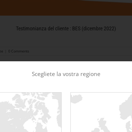
Testimonianza del cliente : BES (dicembre 2022)
ze
|
0 Comments
Scegliete la vostra regione