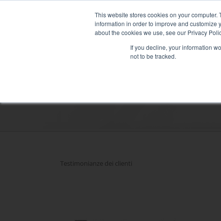
Skip
NEW FLEET: MIXY 200: L
to
This website stores cookies on your computer. 
content
information in order to improve and customize y
about the cookies we use, see our Privacy Polic
If you decline, your information w
not to be tracked.
NOLEGGIO DI BANCHI DI CA
HTTPS://RENTALOAD.COM/ES/EMPRES
Settori
Centro dati
Salute e ospedali
Marittimo
Industria
Testimonianze dei clienti
Terziario