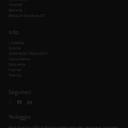
Inverter
Batteria
Messa in funzione IST
Info.
L’azienda
Risorse
DOMANDE FREQUENTI
Carta bianca
Mini-serie
Partner
Stampa
Seguiteci
Noleggio
Rentaload ha uffici in Francia (sede centrale), Germania, Norvegia,