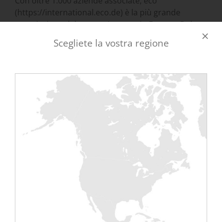
Con oltre 1.000 aziende associate, eco
(https://international.eco.de) è la più grande
associazione del settore Internet in Europa. Dal
1995, l’eco ha svolto un ruolo chiave nello sviluppo
Scegliete la vostra regione
di Internet, promuovendo nuove tecnologie,
creando condizioni quadro e rappresentando gli
interessi dei suoi membri nella politica e nei
comitati internazionali. I temi chiave di Eco sono
l’affidabilità e il rafforzamento dell’infrastruttura
digitale, la sicurezza e la fiducia nelle tecnologie
dell’informazione e la digitalizzazione orientata
all’etica.
Sito web: https:
//international.eco.de/
EKKOSENSE