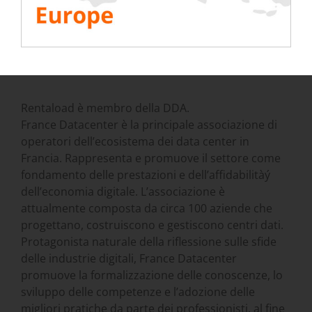
ASSOCIAZIONE FRANCESE DEI
CENTRI DATI
Rentaload è membro della DDA.
France Datacenter è la principale associazione di
operatori dell’ecosistema dei data center in
Francia. Rappresenta e promuove il settore come
fondamento delle prestazioni e dell’affidabilitàý
dell’economia digitale. L’associazione è
attualmente composta da circa 100 aziende che
progettano, costruiscono e gestiscono centri dati.
Protagonista naturale della riflessione sulle sfide
delle industrie digitali, France Datacenter
promuove la formalizzazione delle conoscenze, lo
sviluppo delle competenze e l’adozione delle
migliori pratiche da parte dei professionisti, al fine