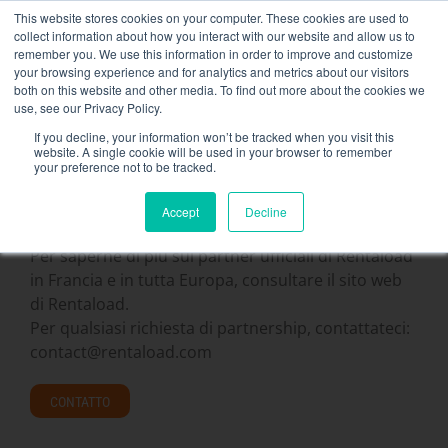
Skip
This website stores cookies on your computer. These cookies are used to
NEW FLEET: Banche di carico da 3,5 MW / MVA disponibili,
to
collect information about how you interact with our website and allow us to
maggiori informazioni qui
.
content
remember you. We use this information in order to improve and customize
your browsing experience and for analytics and metrics about our visitors
CONTATTO
both on this website and other media. To find out more about the cookies we
Toggle
use, see our Privacy Policy.
Navigati
Noleggio di banchi di carico
If you decline, your information won’t be tracked when you visit this
website. A single cookie will be used in your browser to remember
your preference not to be tracked.
Servizi correlati
I nostri partner :
Accept
Decline
Secteurs et solutions
https://rentaload.com/es/empresa-banco-de-carga-
Per saperne di più sui partner ufficiali di Rentaload
alquiler/Azienda
in Francia e in tutta Europa, consultare il sito web
di Rentaload.
Risorse
Per qualsiasi richiesta di partnership, contattateci:
contact@rentaload.com
Contatto
Calendario
CONTATTO