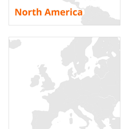
EkkoSense è un fornitore leader di software per
l’ottimizzazione delle prestazioni basati su AI e
realtà virtuale. Utilizzando il nostro software
EkkoSoft Critical, i nostri clienti ottengono un
risparmio medio del 30% sull’energia di
raffreddamento dei data center.
Sito web: https://www.ekkosense.com/