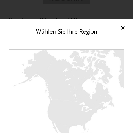
Rentaload ist Mitglied von ECO.
Mit mehr als 1.000 Mitgliedsunternehmen ist eco
Wählen Sie Ihre Region
(https://international.eco.de) Europas größter
Verband der Internetwirtschaft. Seit 1995 hat eco
maßgeblich die Evolution des Internets
vorangetrieben, neue Technologien
vorangetrieben, Rahmenbedingungen geschaffen
und die Interessen seiner Mitglieder in Politik und
internationalen Gremien vertreten. Die Leitthemen
von eco sind die Verlässlichkeit und Stärkung der
digitalen Infrastruktur, Sicherheit und Vertrauen in
die Informationstechnologie sowie eine ethisch
orientierte Digitalisierung.
Website:
https://international.eco.de/