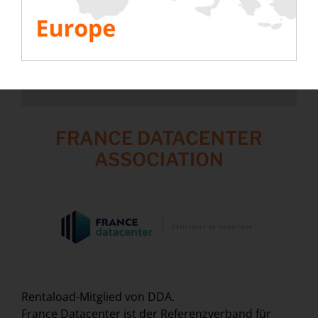
permission to be loaded.
I ACCEPT
FRANCE DATACENTER
ASSOCIATION
Rentaload-Mitglied von DDA.
France Datacenter ist der Referenzverband für