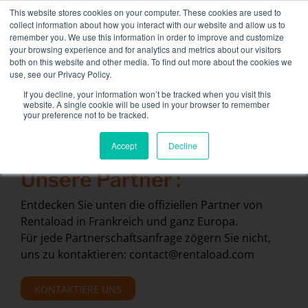
Skip
This website stores cookies on your computer. These cookies are used to
NEUE FLOTTE: 3,5 MW / MVA-Ladebänke verfügbar,
to
collect information about how you interact with our website and allow us to
weitere Informationen finden Sie hier.
content
remember you. We use this information in order to improve and customize
your browsing experience and for analytics and metrics about our visitors
KONTAKT
both on this website and other media. To find out more about the cookies we
Toggle
use, see our Privacy Policy.
Navigati
Lastbänke
If you decline, your information won’t be tracked when you visit this
website. A single cookie will be used in your browser to remember
your preference not to be tracked.
Dienstleistungen
Accept
Decline
Sektoren und Lösungen
Unsere Partner :
Das Unternehmen
Entdecken Sie unten die offiziellen Partner von
Ressourcen
Rentaload in Frankreich und ganz Europa.
Für jede Partnerschaftsanfrage zögern Sie nicht,
Kontakt
uns zu kontaktieren: contact@rentaload.com
Kalender
KONTAKTIERE UNS