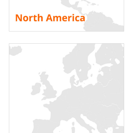
EKKOSENSE
EkkoSense ist ein führender Anbieter von KI- und
VR-basierter Leistungsoptimierungssoftware.
Durch den Einsatz unserer EkkoSoft Critical-
Software erzielen unsere Kunden eine
durchschnittliche Einsparung von 30 % an
Kühlenergie für Rechenzentren.
Website: https://www.ekkosense.com/
For privacy reasons YouTube needs your