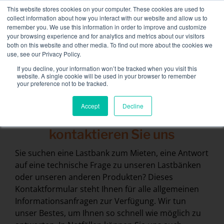
Skip
This website stores cookies on your computer. These cookies are used to
NEUE FLOTTE: 3,5 MW / MVA-Ladebänke verfügbar,
to
collect information about how you interact with our website and allow us to
weitere Informationen finden Sie hier.
content
remember you. We use this information in order to improve and customize
your browsing experience and for analytics and metrics about our visitors
KONTAKT
both on this website and other media. To find out more about the cookies we
Toggle
use, see our Privacy Policy.
Navigati
Lastbänke
If you decline, your information won’t be tracked when you visit this
website. A single cookie will be used in your browser to remember
your preference not to be tracked.
Dienstleistungen
Accept
Decline
Sektoren und Lösungen
Das Unternehmen
kontaktieren Sie uns
Sie suchen eine Lastbank zum Mieten, eine Antwort
Ressourcen
auf eine technische Frage zu unseren Lastbänken
oder unseren anderen Produkten? Dieses
Kontakt
Kontaktformular steht Ihnen für alle allgemeinen
Kalender
Informationsanfragen zur Verfügung. Wir tun
unser Bestes, um Ihnen so schnell wie möglich zu