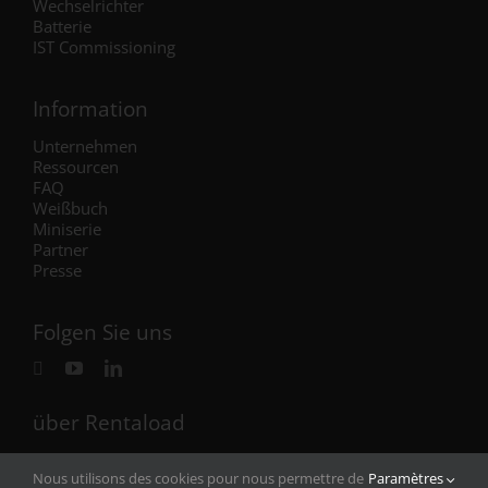
Wechselrichter
Batterie
IST Commissioning
Information
Unternehmen
Ressourcen
FAQ
Weißbuch
Miniserie
Partner
Presse
Folgen Sie uns
über Rentaload
Rentaload hat Büros in Frankreich (Hauptsitz),
Nous utilisons des cookies pour nous permettre de
Paramètres
Deutschland, Norwegen, Großbritannien und
jetzt auch