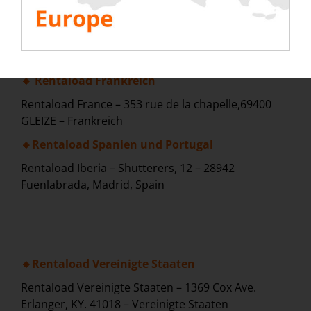
🔸Rentaload Europa
Rentaload Europe – 353 rue de la chapelle, 69400
GLEIZE – Frankreich
🔸 Rentaload Frankreich
Rentaload France – 353 rue de la chapelle,69400
GLEIZE – Frankreich
🔸Rentaload Spanien und Portugal
Rentaload Iberia – Shutterers, 12 – 28942
Fuenlabrada, Madrid, Spain
🔸Rentaload Vereinigte Staaten
Rentaload Vereinigte Staaten – 1369 Cox Ave.
Erlanger, KY. 41018 – Vereinigte Staaten