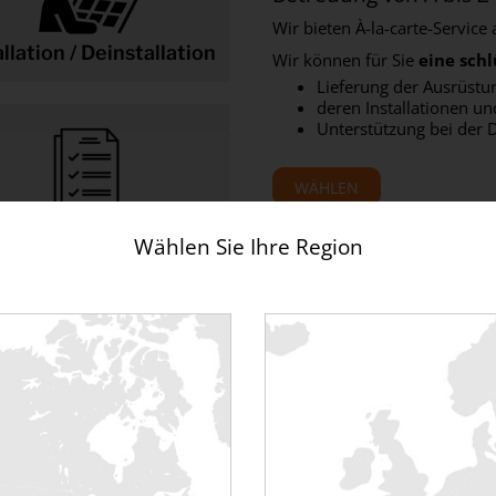
Wir bieten À-la-carte-Service 
allation / Deinstallation
Wir können für Sie
eine schl
Lieferung der Ausrüstun
deren Installationen un
Unterstützung bei der 
WÄHLEN
Inbetriebnahme
Wählen Sie Ihre Region
n von Tests, die mit unseren Lastbän
können