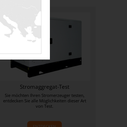
Stromaggregat-Test
Sie möchten Ihren Stromerzeuger testen,
entdecken Sie alle Möglichkeiten dieser Art
von Test.
ENTDECKEN