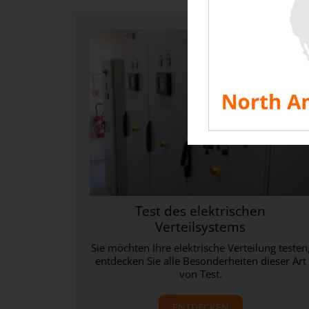
Test des elektrischen
Verteilsystems
Sie möchten Ihre elektrische Verteilung testen
entdecken Sie alle Besonderheiten dieser Art
von Test.
ENTDECKEN