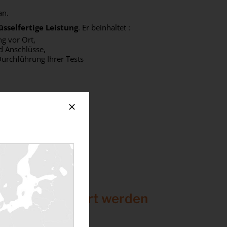
an.
üsselfertige Leistung
. Er beinhaltet :
g vor Ort,
d Anschlüsse,
Durchführung Ihrer Tests
ken durchgeführt werden