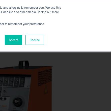
re Informationen finden Sie hier.
ite and allow us to remember you. We use this
is website and other media. To find out more
FORDERN SIE EIN ANGEBOT 
rowser to remember your preference
RESSOURCEN
KONTAKT
Accept
Decline