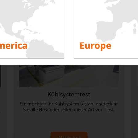
Kühlsystemtest
Sie möchten Ihr Kühlsystem testen, entdecken
Sie alle Besonderheiten dieser Art von Test.
,
ENTDECKEN