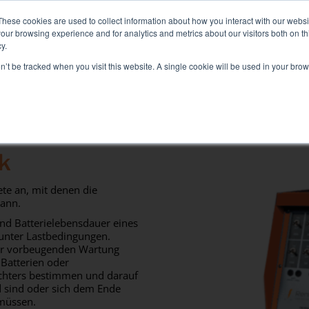
id+Air Smart Load Bank für Direct Liquid Cooled Lösungen,
weite
These cookies are used to collect information about how you interact with our webs
our browsing experience and for analytics and metrics about our visitors both on th
y.
on’t be tracked when you visit this website. A single cookie will be used in your b
SEKTOREN UND LÖSUNGEN
DAS UNTERNEHMEN
Lösungen
k
Elektrischer Test
Klimatest
te an, mit denen die
kann.
Test Commissioning
 und Batterielebensdauer eines
Generatortest
 unter Lastbedingungen.
der vorbeugenden Wartung
USV-Test
Batterien oder
Batterietest
ichters bestimmen und darauf
d sind oder sich dem Ende
 müssen.