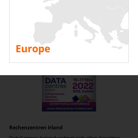
Zoom auf unsere Medienpartner
Datacenter Magazine
Datacenter Magazine ist das erste und einzige
französischsprachige Medium, das sich
ausschließlich mit den aktuellen Entwicklungen im
Rechenzentrum und seinem Ökosystem befasst.
Website:
datacenter-magazine.de
Rechenzentren
Irland
DataCentres Ireland widmet sich allen Aspekten