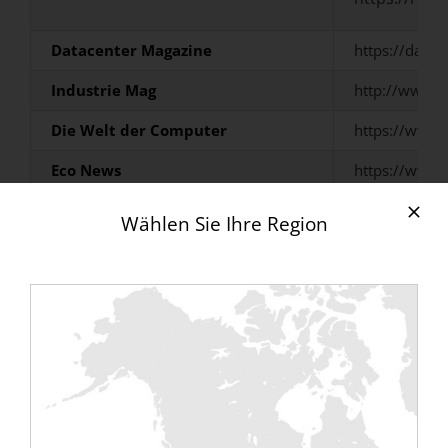
Datacenter Magazine
https://datac
Industrie Mag
http://www.i
Die Welt der Computer
https://www.l
Eco News
https://www.
EkkoSense
https://www.
Wählen Sie Ihre Region
Pressemitteilungen und -dossiers mit
unseren Partnern :
–
CliAtec, Rentaload service partner in Spain
;
–
Connectium Uk – Rentaload „Delivering Data
Centre Commissioning Solutions“
,
–
Messe Cloud Data Center Paris 2020
,