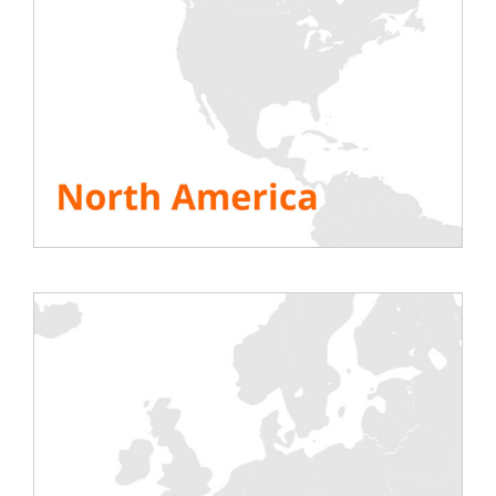
–
Pressemappe zur Cloud Data Center Messe Paris
2020
,
–
Data Center World UK 2020
–
EkkoSense erweitert sein europäisches Netzwerk
durch die Partnerschaft mitRentaload, dem
führenden Unternehmen für die Vermietung von
Rechenzentren und Bankkrediten
.