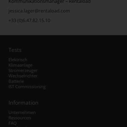
Kommunikationsmanager – Rentaload
jessica.lager@rentaload.com
+33 (0)6.47.82.15.10
Tests
Elektrisch
Klimaanlage
Stromerzeuger
Wechselrichter
Batterie
IST Commissioning
Information
Unternehmen
Ressourcen
FAQ