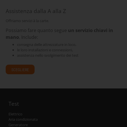
Assistenza dalla A alla Z
Offriamo servizi à la carte.
Possiamo fare quanto segue
un servizio chiavi in
mano
. Include:
consegna delle attrezzature in loco,
le loro installazioni e connessioni,
assistenza nello svolgimento dei test
SCEGLIERE
Test
Elettrico
Aria condizionata
Generatore