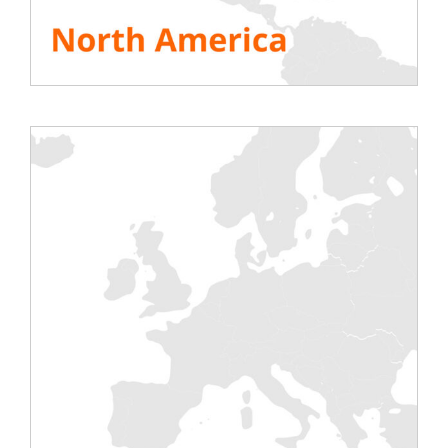
Rentaload offre il software di monitoraggio LBPI
per il controllo, la registrazione dei dati e la
generazione di rapporti di prova con il banco di
carico da 3550 KW e 3500 kVA.
La soluzione di monitoraggio LBPI
Il software LBPI ti permette di controllare l’intera
flotta di banchi di ricarica collegati in loco,
attraverso un unico computer. Puoi controllare