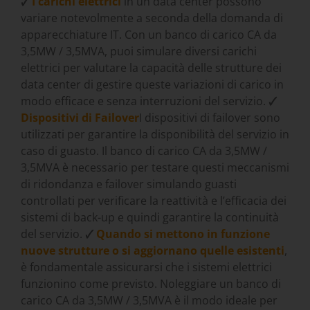
🗸
I carichi elettrici
in un data center possono
variare notevolmente a seconda della domanda di
apparecchiature IT. Con un banco di carico CA da
3,5MW / 3,5MVA, puoi simulare diversi carichi
elettrici per valutare la capacità delle strutture dei
data center di gestire queste variazioni di carico in
modo efficace e senza interruzioni del servizio.
🗸
Dispositivi di Failover
I dispositivi di failover sono
utilizzati per garantire la disponibilità del servizio in
caso di guasto. Il banco di carico CA da 3,5MW /
3,5MVA è necessario per testare questi meccanismi
di ridondanza e failover simulando guasti
controllati per verificare la reattività e l’efficacia dei
sistemi di back-up e quindi garantire la continuità
del servizio.
🗸
Quando si mettono in funzione
nuove strutture o si aggiornano quelle esistenti
,
è fondamentale assicurarsi che i sistemi elettrici
funzionino come previsto. Noleggiare un banco di
carico CA da 3,5MW / 3,5MVA è il modo ideale per