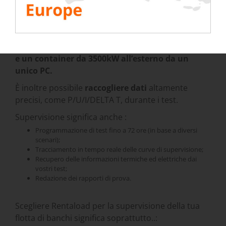
fino a 100 banchi di carica contemporaneamente,
mescolando i tipi di banco di carica. Ad esempio,
puoi
controllare contemporaneamente 15
banchi di carica da 300kW in una camera bianca
e un container da 3500kW all’esterno da un
unico PC.
È inoltre possibile
raccogliere dati
altamente
precisi, come P/U/I/DELTA T, durante i test.
Supervisione significa anche :
Programmazione di test fino a 72 ore (in base a diversi
scenari);
Tracciamento in tempo reale delle curve di supervisione;
Recupero delle informazioni termiche ed elettriche dai
vostri test;
Redazione dei rapporti di prova.
Scegliere Rentaload per la supervisione della tua
flotta di banchi significa soprattutto..: