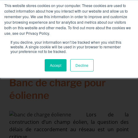
Passer
This website stores cookies on your computer. These cookies are used to
NOUVELLE FLOTTE : bancs de charge 3.5 MW / MVA
au
collect information about how you interact with our website and allow us to
disponible,
plus d’information ici.
contenu
remember you. We use this information in order to improve and customize
your browsing experience and for analytics and metrics about our visitors
CONTACT
both on this website and other media. To find out more about the cookies we
Toggle
use, see our Privacy Policy.
Navigati
Location de Banc de Charge
If you decline, your information won’t be tracked when you visit this
website. A single cookie will be used in your browser to remember
your preference not to be tracked.
Services associés
Accept
Decline
26 mai 2014
Secteurs et solutions
Banc de charge pour
Société
éolienne
Ressources
Contact
Lors de la
construction d’un champ éolien, la question des
Calendrier – Events
délais de raccordement au réseau est un point
critique.