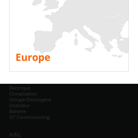
Share This Story, Choose Your Platform!
Tests
Electrique
Climatisation
Groupe Électrogène
Onduleur
Batterie
IST Commissioning
Info.