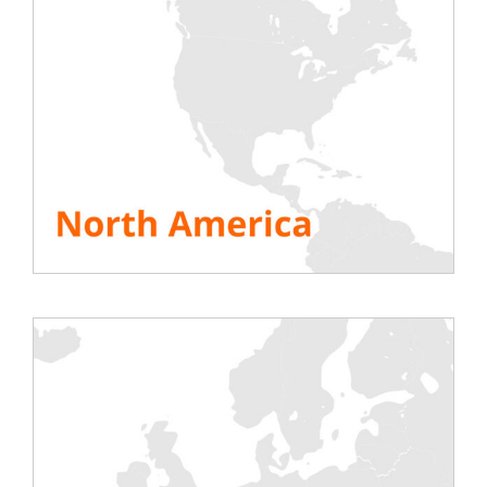
tester les différents équipements secondaires.
Si l’éolienne industrielle possède une puissance
nominale de 2MW, un
banc de charge de 600kW
permettra de faire les tests. Il advient parfois que
des capacités soit nécessaire lorsque le cosinus phi
de l’équipement est entre -1 et 0.
Rentaload
en tant que membre du
réseau cluster
Windforfuture
propose à la location des bancs de
charge pour les projets d’installations de parc
éolien. Avec plusieurs expériences dans le secteur
et partenariats avec des acteurs clés du marché,
les techniciens & ingénieurs de Rentaload seront
trouver la solution de test à votre besoin.
N’hésitez pas à nous contacter en cas de besoin :
Contact Rentaload
VOIR TOUTES LES RESSOURCES