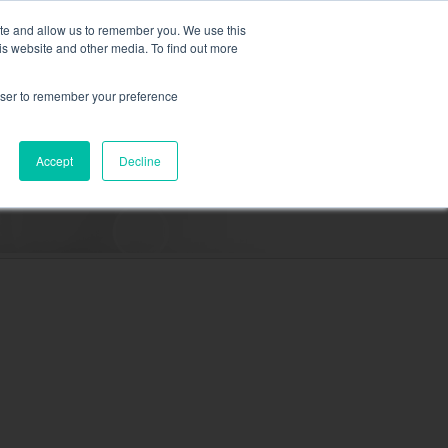
Cooled,
plus d’information ici.
ite and allow us to remember you. We use this
is website and other media. To find out more
DEMANDEZ UN DEVI
rowser to remember your preference
RESSOURCES
CONTACT
Accept
Decline