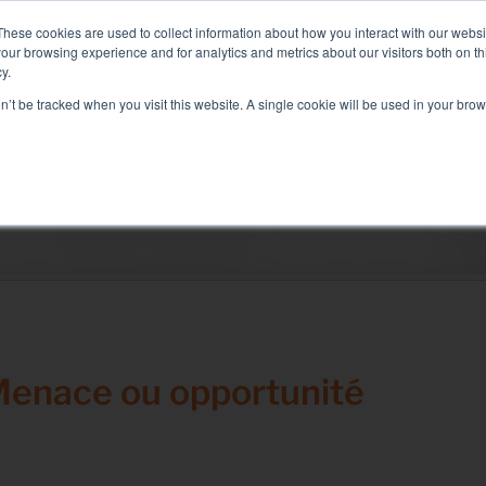
200 : Liquid+Air Smart Load Bank pour solutions Direct Liquid 
These cookies are used to collect information about how you interact with our webs
our browsing experience and for analytics and metrics about our visitors both on th
y.
on’t be tracked when you visit this website. A single cookie will be used in your b
CES ASSOCIÉS
SECTEURS ET SOLUTIONS
SOCIÉTÉ
Solutions
Test électrique
Test climatisation
Test Commissioning
Test groupe électrogène
Menace ou opportunité
Test onduleur
Test batterie