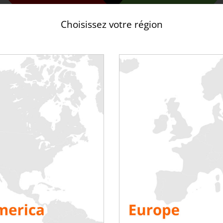
Choisissez votre région
nté au cours des derniers mois à des défis sans précédent ; la 
 sociétés et les économies mondiales vient mettre à l’épreuve la
r
ivre quelques enseignements pour l’avenir.
que cette pandémie a mis tout le monde à l’épreuve, y compris nos
 qu’après, révélant des souvent des faibles résiliences.
-là que le
sens du partenariat
prend tout son sens. Rentaload, 
res, a su dans cette période trouver des idées et des projets co
r sa résilience en temps de crise.
vail d’équipe, nous avons validé un
co-investissement dans une
kW
nouvelle génération avec H&N Energien,
augmentant ainsi n
ffectué une mise en service pleinement réussie d’un nouveau Da
ec la modélisation 3D en temps réel des salles testées avec le lo
uxquels nous sommes aujourd’hui confrontés est le nombre de pe