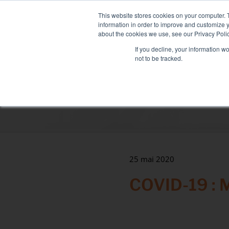
Passer
NOUVELLE FLOTTE : MIXY 
au
This website stores cookies on your computer. 
contenu
information in order to improve and customize y
about the cookies we use, see our Privacy Polic
If you decline, your information w
not to be tracked.
LOCATION DE BANC DE CHARGE
SERVI
Secteurs
Data Center
Santé & hôpitaux
Maritime
25 mai 2020
Industrie
COVID-19 : 
Tertiaire