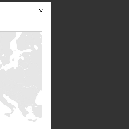
pandémie COVID-19 qui a
ésilience de nos
 propres organisations,
en collaboration avec
mplètement nouveaux et
 flotte de nouveaux
otre flotte de 4 MW
.
ta Center à Slough au
giciel de notre
rsonnes autorisées sur