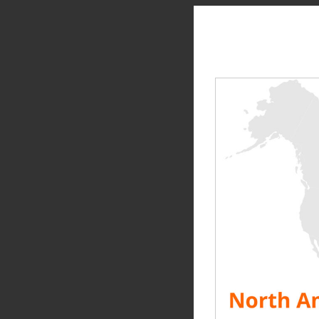
« Le monde a été confro
affecté massivement les
organisations
et nous l
Il ne fait aucun doute 
tant pendant la pandémie
C’est dans ces moments
ses principaux partenai
inattendus pour renforce
Dans le cadre de ce tra
bancs de charge 600 
Nous avons également e
Royaume-Uni (4,5 MW) av
partenaire EkkoSense.
L’un des autres défis a