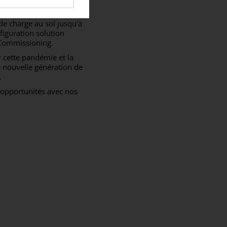
ouvel environnement,
avec une
solution
 charge au sol jusqu’à
figuration solution
 Commissioning.
 cette pandémie et la
 nouvelle génération de
.
 opportunités avec nos