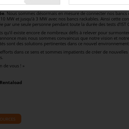
strictions de sécurité actuellement en vigueur. En réponse à ce n
 au cours des 8 dernières semaines toute
notre flotte existante
ée
. Nous sommes désormais en mesure de connecter nos bancs de
 10 MW et jusqu’à 3 MW avec nos bancs rackables. Ainsi cette con
ée par une seule personne pendant toute la durée des tests d’IST
qu’il existe encore de nombreux défis à relever pour surmonter
’annonce mais nous sommes convaincus que notre vision et notre
és sont des solutions pertinentes dans ce nouvel environnement
fforts dans ce sens et sommes impatients de créer de nouvelles
s.
n de vous ! »
 Rentaload
SOURCES