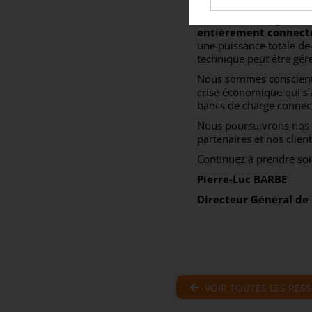
site par rapport aux re
nous avons « upgradé »
entièrement connect
une puissance totale de
technique peut être gér
Nous sommes conscients 
crise économique qui s
bancs de charge connect
Nous poursuivrons nos e
partenaires et nos client
Continuez à prendre soi
Pierre-Luc BARBE
Directeur Général de
VOIR TOUTES LES RES