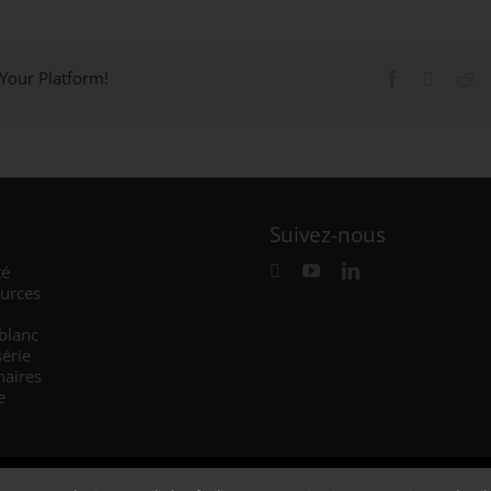
 Your Platform!
Suivez-nous
té
urces
 blanc
série
naires
e
Mentions Légales
–
Confidentialité