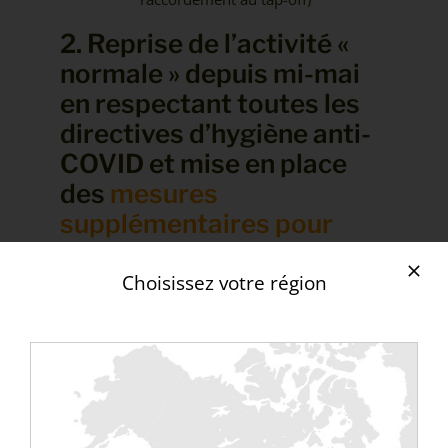
2. Reprise de l’activité «
normale » depuis mi-mai
en respectant toutes les
directives d’hygiène anti-
COVID et mise en place
des
mesures
supplémentaires pour
protéger nos employés
mais aussi nos clients
&
Choisissez votre région
les personnes
susceptibles de manipuler
nos équipements :
Rédaction d’une
charte de bonne
conduite face au COVID-19
rappelant