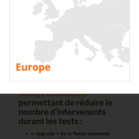
Accompagner les interlocuteurs
locaux
sur leurs différents projets de
façon encore plus personnalisée
Créer de
nouvelles chaînes logistiques
pour gagner en réactivité
Co-investir dans de nouveaux
équipements
pour renforcer notre
flotte, avec notamment l’intégration dans
notre flotte de 6 bancs 600 kW nouvelle
génération en partenariat avec H&N
Energien GmbH
4. Standardisation des
solutions avec
bancs de
charge connectés
permettant de réduire le
nombre d’intervenants
durant les tests :
« Upgrade » de la flotte existante