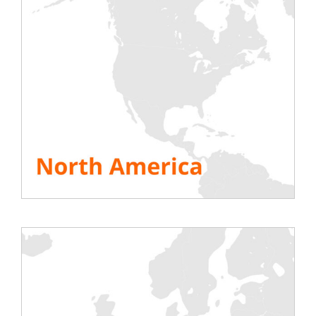
les bonnes pratiques à la fois dans
l’atelier et les bureaux mais également
lors des interventions sur site
Mise en « quarantaine »
(4 jours min)
tous les bancs de charge revenant des
sites clients
Ajout d’instructions spécifiques sur la
manipulation et l’utilisation de nos
équipements (utilisation de gants
systématiques)
dans nos
guides
d’utilisation
Ajout d’un avenant dédié à la prévention
des risques liés au COVD-19
dans nos
PPSP
3. Renforcement des
partenariats
existants et
rapprochement avec de
nouveaux
partenaires
pour :