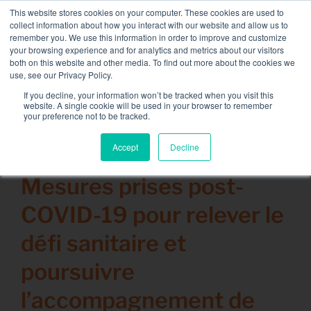
Passer
This website stores cookies on your computer. These cookies are used to
NOUVELLE FLOTTE : bancs de charge 3.5 MW / MVA
au
collect information about how you interact with our website and allow us to
disponible,
plus d’information ici.
contenu
remember you. We use this information in order to improve and customize
your browsing experience and for analytics and metrics about our visitors
CONTACT
both on this website and other media. To find out more about the cookies we
Toggle
use, see our Privacy Policy.
Navigati
Location de Banc de Charge
If you decline, your information won’t be tracked when you visit this
website. A single cookie will be used in your browser to remember
your preference not to be tracked.
Services associés
Accept
Decline
2 juin 2020
Secteurs et solutions
Mesures prises post-
Société
COVID-19 pour relever le
Ressources
défi sanitaire et
Contact
poursuivre
Calendrier – Events
l’accompagnement de