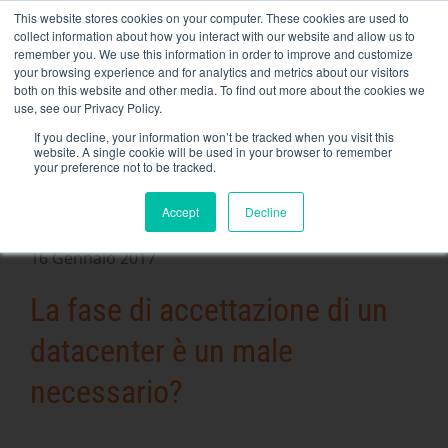
Skip
This website stores cookies on your computer. These cookies are used to
NEW FLEET: Banche di carico da 3,5 MW / MVA disponibili,
to
collect information about how you interact with our website and allow us to
maggiori informazioni qui
.
content
remember you. We use this information in order to improve and customize
your browsing experience and for analytics and metrics about our visitors
CONTATTO
both on this website and other media. To find out more about the cookies we
Toggle
use, see our Privacy Policy.
Navigati
Noleggio di banchi di carico
If you decline, your information won’t be tracked when you visit this
website. A single cookie will be used in your browser to remember
your preference not to be tracked.
Servizi correlati
Accept
Decline
Secteurs et solutions
https://rentaload.com/es/empresa-banco-de-carga-
16 Gennaio 2017
alquiler/Azienda
La fase di accettazione di un
Risorse
datacenter è un male
Contatto
necessario?
Calendario