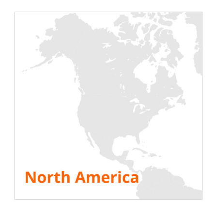
indispensabile sia per i GigaDatacenter che
per i piccoli centri dati. Non sono le
dimensioni a giustificare la criticità, ma le
applicazioni ospitate. Per compensare
questa elevata criticità, gli impianti elettrici
e di condizionamento sono
sufficientemente ridondanti da soddisfare i
criteri operativi, così come altri impianti di
sicurezza e protezione. Da qui l’elevata
complessità delle installazioni e
dell’interazione tra i lotti e la necessità di
testarli preventivamente.
Ma in cosa consiste questa fase AOR?
Si tratta di verificare i progetti di
completamento dell’aula informatica e di
controllare i fascicoli dei lavori eseguiti
trasmessi dalle imprese, nonché di
accettare i lavori lotto per lotto mediante