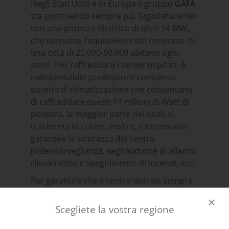
Negli Stati Uniti e in Europa il gruppo
GAFA
sta costruendo sempre più GigaDatacenter
con una potenza elettrica di oltre 14 MW,
che consuma l’equivalente del consumo di
una città di 20.000-50.000 abitanti ogni
anno. Per raffreddare i server ospitati, è
indispensabile predisporre complessi
sistemi di climatizzazione che consentano
di raffreddare questi 14 milioni di Watt di
potenza, la maggior parte dei quali si
trasforma in calore. Inoltre, è necessario
garantire la sicurezza del centro
(videosorveglianza, segnalazione di allarmi,
rilevamento e spegnimento di incendi, ecc.
Per garantire che il centro dati sia sempre
operativo, i principali enti di certificazione
dei centri dati considerano la fase AOR di
Scegliete la vostra regione
supporto all’accettazione come una fase