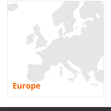
prove di carico per verificare il cosiddetto
funzionamento normale e infine mediante
le cosiddette prove di guasto. Infine,
vengono redatti i verbali di collaudo delle
opere.
Rentaload
può aiutarvi in questo processo
fornendo soluzioni di noleggio di banchi di
carico per prove di carico e di guasto e
fornendo supporto AOR con i nostri team.
Interessante
VEDI TUTTE LE RISORSE
Condividi questa storia, scegli la tua piattaforma!