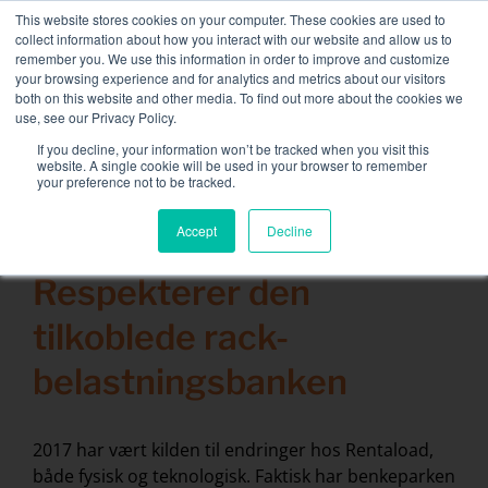
Skip
This website stores cookies on your computer. These cookies are used to
NY FLEET: 3,5 MW / MVA lastbanker tilgjengelig
, mer
to
collect information about how you interact with our website and allow us to
informasjon her.
content
remember you. We use this information in order to improve and customize
your browsing experience and for analytics and metrics about our visitors
TA KONTAKT MED
both on this website and other media. To find out more about the cookies we
Toggle
use, see our Privacy Policy.
Naviga
Lastbankutleie
If you decline, your information won’t be tracked when you visit this
Search
website. A single cookie will be used in your browser to remember
for:
your preference not to be tracked.
Tilknyttede tjenester
Accept
Decline
19 februar 2018
Sektor og løsninger
Respekterer den
Selskap
tilkoblede rack-
Ressurser
belastningsbanken
Ta kontakt med
Kalender
2017 har vært kilden til endringer hos Rentaload,
både fysisk og teknologisk. Faktisk har benkeparken