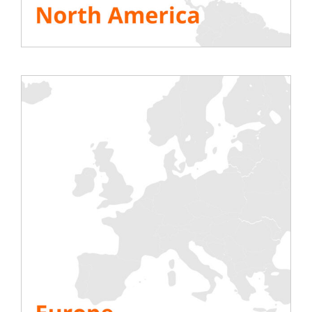
Solutions Datacenters Management-messen
!
SE ALLE RESSURSENE
Del denne historien, velg plattformen din!
Testing
Elektrisk
Klimaanlegg
Generator
Omformer
Batteri