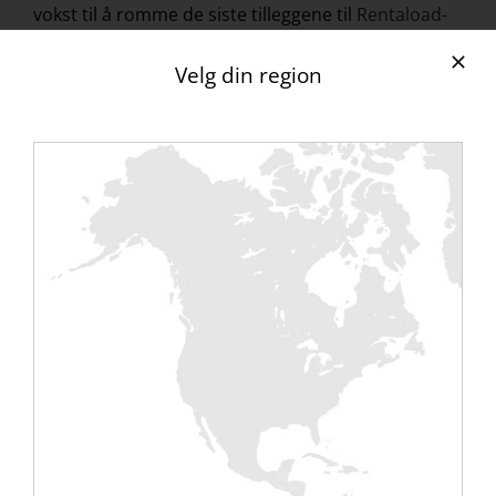
vokst til å romme de siste tilleggene til
Rentaload-
verkstedene, de tilkoblede rackbare lastebankene.
Velg din region
Disse benkene har spesielle egenskaper i tillegg til
å
settes inn i datamaskinbrønnene
, for å kobles
sammen med RJ45-kabler (ethernet) og kan
kontrolleres av vår
programmeringsprogramvare
som
realiserer ønsket oppskrift.
Denne innovative benken tilbyr en Delta T° på 10°C
som gjør det mulig å simulere oppførselen til
dataservere så nært som mulig. Informasjonen
som samles inn av tilsynet gjør det mulig å ha et
termisk diagram av rommet.
De nye Rentaload-tilkoblede benkene krever
mindre håndtering og stadig mer ergonomisk bruk,
og åpner nå nye dører for dine mer effektive, mer
kontrollerte og fremfor alt raskere tester.
Påminnelse: Disse produktene vil bli
presentert for
deg 21. og 22. mars 2018 av teamene våre
på