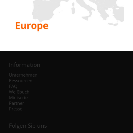
Tests
Elektrisch
Klimaanlage
Stromerzeuger
Wechselrichter
Batterie
IST Commissioning
Information
Unternehmen
Ressourcen
FAQ
Weißbuch
Miniserie
Partner
Presse
Folgen Sie uns