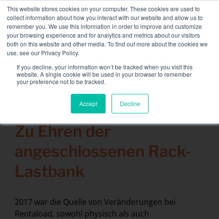
Skip
This website stores cookies on your computer. These cookies are used to
NEUE FLOTTE: 3,5 MW / MVA-Ladebänke verfügbar,
to
collect information about how you interact with our website and allow us to
weitere Informationen finden Sie hier.
content
remember you. We use this information in order to improve and customize
your browsing experience and for analytics and metrics about our visitors
KONTAKT
both on this website and other media. To find out more about the cookies we
Toggle
use, see our Privacy Policy.
Navigati
Lastbänke
If you decline, your information won’t be tracked when you visit this
Search
website. A single cookie will be used in your browser to remember
for:
your preference not to be tracked.
Dienstleistungen
Accept
Decline
19 Februar 2018
Sektoren und Lösungen
Zu Ehren der
Das Unternehmen
angeschlossenen Rack-
Ressourcen
Lastbank
Kontakt
Kalender
2017 war die Quelle von Veränderungen bei
Rentaload, sowohl physisch als auch