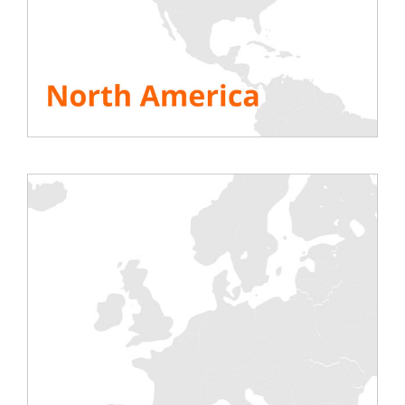
ergonomischere Nutzung. Sie öffnen jetzt neue
Türen für Ihre effizienteren, kontrollierteren und
vor allem schnelleren Tests.
Zur Erinnerung: Diese Produkte werden
Ihnen am
21. und 22. März 2018 von unseren Teams
auf
der
Messe Solutions Datacenters Management
präsentiert!
ALLE RESSOURCEN ANSEHEN
Share This Story, Choose Your Platform!