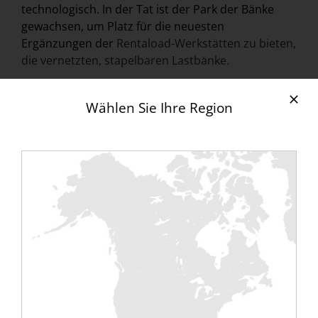
technologisch. In der Tat ist der Park der Bänke
gewachsen, um Platz für die neuesten
Ergänzungen der
Rentaload-Werkstätten zu bieten,
die vernetzten, stapelbaren Lastbänke.
Diese Bänke haben die Besonderheit, dass sie nicht
nur
in die Computerschächte eingesetzt
werden,
Wählen Sie Ihre Region
sondern auch über RJ45-Kabel (Ethernet)
miteinander verbunden werden können und von
unserer
Programmiersoftware
gesteuert werden
können, um das gewünschte Rezept zu realisieren.
Diese innovative Bank bietet ein Delta T° von 10 °C,
wodurch das Verhalten von Computerservern so
genau wie möglich simuliert werden kann. Die von
der Aufsicht gesammelten Informationen
ermöglichen ein
thermisches Diagramm des
Raums.
Die neuen vernetzten Rentaload-Bänke erfordern
weniger Handhabung und bieten eine immer