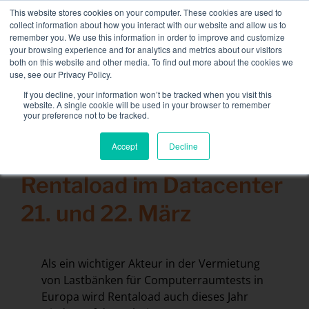
Skip
This website stores cookies on your computer. These cookies are used to
NEUE FLOTTE: 3,5 MW / MVA-Ladebänke verfügbar,
to
collect information about how you interact with our website and allow us to
weitere Informationen finden Sie hier.
content
remember you. We use this information in order to improve and customize
your browsing experience and for analytics and metrics about our visitors
KONTAKT
both on this website and other media. To find out more about the cookies we
Toggle
use, see our Privacy Policy.
Navigati
Lastbänke
If you decline, your information won’t be tracked when you visit this
Search
website. A single cookie will be used in your browser to remember
for:
your preference not to be tracked.
Dienstleistungen
Accept
Decline
25 Januar 2018
Sektoren und Lösungen
Rentaload im Datacenter
Das Unternehmen
21. und 22. März
Ressourcen
Kontakt
Als ein wichtiger Akteur in der Vermietung
Kalender
von Lastbänken für Computerraumtests in
Europa wird Rentaload auch dieses Jahr