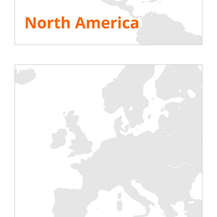
Messeanmeldung
ALLE RESSOURCEN ANSEHEN
Share This Story, Choose Your Platform!
Tests
Elektrisch
Klimaanlage
Stromerzeuger