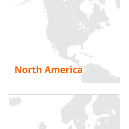
DCD> Connect Madrid:
Dette er en
opplevelsesrik begivenhet,
designet nettopp for at du skal møte nye
leverandører og teknologier for å møte
dine stadig skiftende krav.
DCD
>
Connect Madrid bringer mer enn
500 kunder fra de mest innflytelsesrike
datasentrene i Spania
til å leve 24 timer
med nettverksopplevelse, oppdage
teknologier, utveksle informasjon… og ha
det gøy!
Ingen utstillingslokale. Ingen
konferanserom. Ta kontakt med bransjens
mest innovative leverandører på en
opplevelsesrik begivenhet for å styrke
relasjonene dine og skape nye gjennom