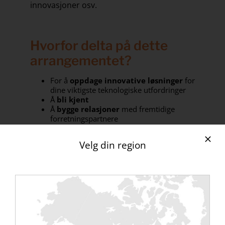
innovasjoner osv.
Hvorfor delta på dette
arrangementet?
For å
oppdage innovative løsninger
for
dine viktigste teknologiske utfordringer
Å
bli kjent
Å
bygge relasjoner
med fremtidige
forretningspartnere
For å
nyte en VIP-velkomstopplevelse
, en cocktail og mer
Velg din region
Et datasenterarrangement som samler
de største figurene i sektoren – ikke gå
glipp av!
JEG REGISTRERER