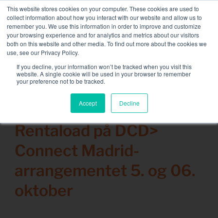
Skip
This website stores cookies on your computer. These cookies are used to
NY FLEET: 3,5 MW / MVA lastbanker tilgjengelig
, mer
to
collect information about how you interact with our website and allow us to
informasjon her.
content
remember you. We use this information in order to improve and customize
your browsing experience and for analytics and metrics about our visitors
TA KONTAKT MED
both on this website and other media. To find out more about the cookies we
Toggle
use, see our Privacy Policy.
Naviga
Lastbankutleie
If you decline, your information won’t be tracked when you visit this
Search
website. A single cookie will be used in your browser to remember
for:
your preference not to be tracked.
Tilknyttede tjenester
Accept
Decline
9 september 2021
Sektor og løsninger
Rentaload på DCD>
Selskap
Connect Madrid-
Ressurser
arrangementet 5. og 06.
Ta kontakt med
oktober
Kalender