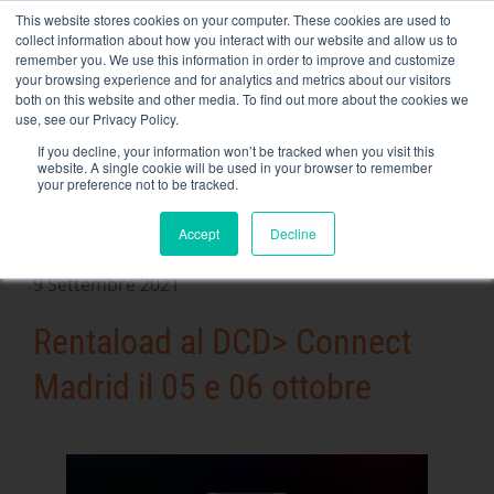
Skip
This website stores cookies on your computer. These cookies are used to
NEW FLEET: Banche di carico da 3,5 MW / MVA disponibili,
to
collect information about how you interact with our website and allow us to
maggiori informazioni qui
.
content
remember you. We use this information in order to improve and customize
your browsing experience and for analytics and metrics about our visitors
CONTATTO
both on this website and other media. To find out more about the cookies we
Toggle
use, see our Privacy Policy.
Navigati
Noleggio di banchi di carico
If you decline, your information won’t be tracked when you visit this
website. A single cookie will be used in your browser to remember
your preference not to be tracked.
Servizi correlati
Accept
Decline
Secteurs et solutions
https://rentaload.com/es/empresa-banco-de-carga-
9 Settembre 2021
alquiler/Azienda
Rentaload al DCD> Connect
Risorse
Madrid il 05 e 06 ottobre
Contatto
Calendario