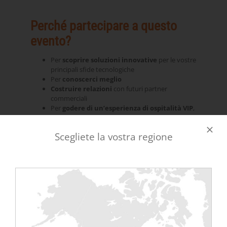
Perché partecipare a questo
evento?
Per
scoprire soluzioni innovative
per le vostre
principali sfide tecnologiche
Per
conoscerci meglio
Costruire relazioni
con futuri partner
commerciali
Per
godere di un’esperienza di ospitalità VIP
,
un cocktail party e molto altro ancora.
Scegliete la vostra regione
Un evento sui datacenter che riunisce le
figure più importanti del settore – da
non perdere!
MI REGISTRO
DCD> Connect Madrid: