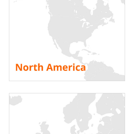
Si tratta di un
evento esperienziale,
progettato appositamente per farvi
conoscere nuovi fornitori e tecnologie in
grado di soddisfare le vostre esigenze in
continua evoluzione.
DCD> Connect Madrid riunisce più di 500
clienti dei più influenti data center
spagnoli
per vivere 24 ore di networking,
scoprire tecnologie, scambiare
informazioni… e divertirsi!
Non c’è uno showroom. Nessuna sala
conferenze. Collegatevi con i fornitori più
innovativi del settore in un evento
esperienziale per rafforzare le relazioni e
costruirne di nuove attraverso molteplici
attività.