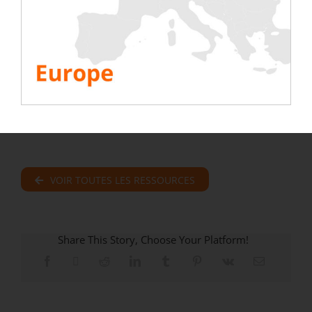
responsable du projet chez Rentaload « un
Datacenter est un ogre de consommation
énergétique, la climatisation et les serveurs
représentent a eux seuls 75 % de la
consommation électrique. C’est pourquoi,
il est impératif de tester régulièrement leur
bon fonctionnement, à l’aide d’un banc de
test … »
VOIR TOUTES LES RESSOURCES
Share This Story, Choose Your Platform!