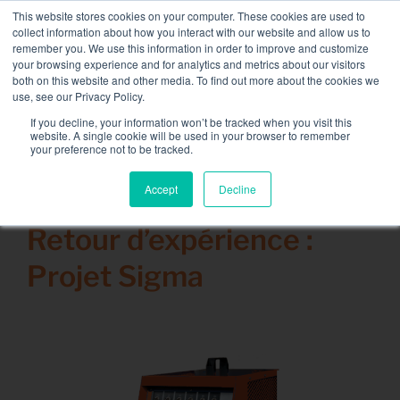
Passer
This website stores cookies on your computer. These cookies are used to
NOUVELLE FLOTTE : bancs de charge 3.5 MW / MVA
au
collect information about how you interact with our website and allow us to
disponible,
plus d’information ici.
contenu
remember you. We use this information in order to improve and customize
your browsing experience and for analytics and metrics about our visitors
CONTACT
both on this website and other media. To find out more about the cookies we
Toggle
use, see our Privacy Policy.
Navigati
Location de Banc de Charge
If you decline, your information won’t be tracked when you visit this
website. A single cookie will be used in your browser to remember
your preference not to be tracked.
Services associés
Accept
Decline
9 juillet 2014
Secteurs et solutions
Retour d’expérience :
Société
Projet Sigma
Ressources
Contact
Calendrier – Events