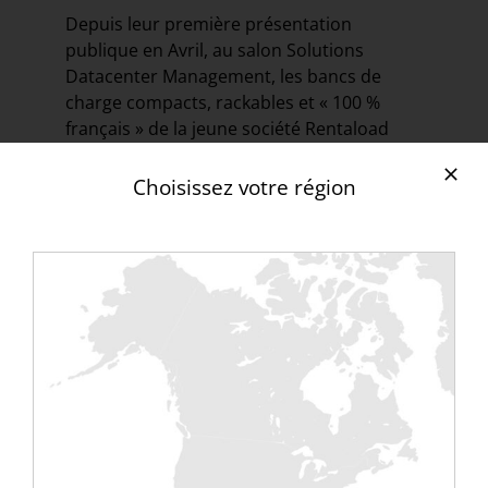
Depuis leur première présentation
publique en Avril, au salon Solutions
Datacenter Management, les bancs de
charge compacts, rackables et « 100 %
français » de la jeune société Rentaload
sont associés à tous les nouveaux
événements professionnels. Dernier
Choisissez votre région
exemple en date : les tests réalisés
pendant 8 jours sans interruption dans le
nouveau Datacenter green du groupe
informatique Sigma.
Spécialisé dans l’infogérance, l’édition de
logiciels, le conseil et l’intégration, le
groupe Sigma a investi 7 millions d’Euros
dans la construction de ce troisième
Datacenter de 2000 m² à Carquefou prés
de Nancy. Quelques semaines avant
l’inauguration, le maître d’œuvre APL a