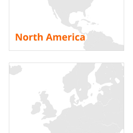
chargé Rentaload d’effectuer les tests sur
un ilot de confinement d’une vingtaine de
baies dans le Datacenter. Ces tests
thermiques ont été réalisés pendant 8
jours – 192 heures sans interruptions –
grâce à 18 bancs de charge rackables
installés en une journée par Rentaload. Ces
tests ont confirmé une température de
sortie constante de 45° et ont permis de
valider le bon fonctionnement des
installations…
Le nouveau Datacenter « green » de Sigma
utilise la technique du free cooling, un
procédé qui se sert de l’air extérieur pour
refroidir les serveurs, réduisant ainsi
nettement la consommation énergétique
du Datacenter. Un point déterminant car
comme le rappelle Emmanuel Bour,