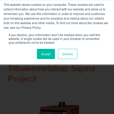
Skip
This website stores cookies on your computer. These cookies are used to
NY FLEET: 3,5 MW / MVA lastbanker tilgjengelig
, mer
to
collect information about how you interact with our website and allow us to
informasjon her.
content
remember you. We use this information in order to improve and customize
your browsing experience and for analytics and metrics about our visitors
TA KONTAKT MED
both on this website and other media. To find out more about the cookies we
Toggle
use, see our Privacy Policy.
Naviga
Lastbankutleie
If you decline, your information won’t be tracked when you visit this
Search
website. A single cookie will be used in your browser to remember
for:
your preference not to be tracked.
Tilknyttede tjenester
Accept
Decline
9 juli 2014
Sektor og løsninger
Tilbakemelding: Sigma
Selskap
Project
Ressurser
Ta kontakt med
Kalender