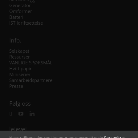
Generator
Omformer
Batteri
IST Idriftsettelse
Info.
Selskapet
Ressurser
VANLIGE SPØRSMÅL
Hvitt papir
Miniserier
Samarbeidspartnere
Presse
Følg oss
leievei
Nous utilisons des cookies pour nous permettre de
Paramètres