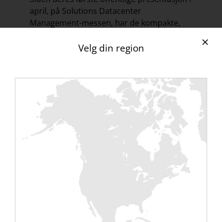
april, på Solutions Datacenter
Management-messen, har de kompakte,
rackbare og «100 % franske» lastebankene
Velg din region
til det unge Rentaload-selskapet blitt
assosiert med alle nye profesjonelle
arrangementer. Siste eksempel: testene
utført i 8 dager uten avbrudd i det nye
grønne datasenteret til IT-konsernet Sigma.
Spesialisert på anleggsadministrasjon,
programvarepublisering, rådgivning og
integrasjon, har Sigma-gruppen investert 7
millioner euro i byggingen av dette tredje
datasenteret på 2000 m² i Carquefou nær
Nancy. Noen uker før innvielsen ga
hovedentreprenøren APL Rentaload i
oppdrag å utføre testene på en
inneslutningsøy med rundt tjue bukter i
datasenteret. Disse termiske testene ble