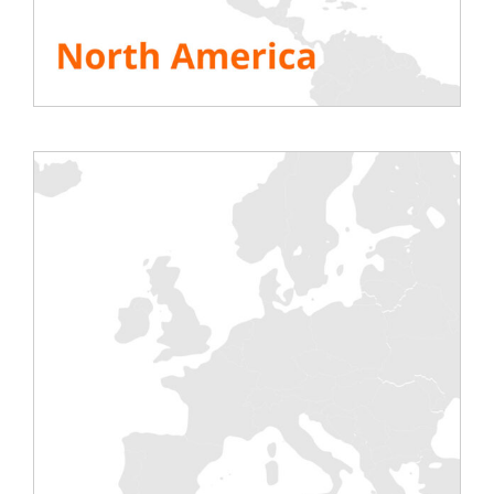
utført over 8 dager – 192 timer uten
avbrudd – takket være 18 rackbare
lastebanker installert på én dag av
Rentaload. Disse testene bekreftet en
konstant utløpstemperatur på 45° og
gjorde det mulig å validere korrekt drift av
installasjonene…
Sigmas nye «grønne» Datasenter bruker
teknikken med frikjøling, en prosess som
bruker uteluft til å kjøle ned serverne, og
dermed reduserer Datasenterets
energiforbruk betydelig. Et avgjørende
poeng fordi, som Emmanuel Bour,
prosjektleder hos Rentaload, minner oss
om, «et datasenter er et troll av
energiforbruk, klimaanlegg og servere
alene representerer 75% av
strømforbruket. Dette er grunnen til at det