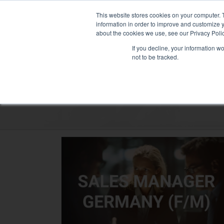
Passer
NOUVELLE FLOTTE : MIXY 
au
This website stores cookies on your computer. 
contenu
information in order to improve and customize y
about the cookies we use, see our Privacy Polic
If you decline, your information w
not to be tracked.
LOCATION DE BANC DE CHARGE
SERVI
Secteurs
Data Center
Santé & hôpitaux
Maritime
Industrie
Tertiaire