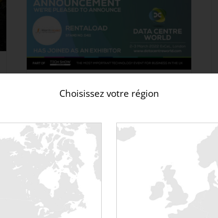
Rentaload au salon DCW UK le
Choisissez votre région
2 & 3 mars 2022
31 janvier 2022
|
Non classé
« Data Centre World » : Quoi ? Quand ?
Où ? Quoi ? « Data Centre World », le plus
grand événement mondial consacré aux
datacenters ! Quand ? Le 2 et 3 mars
2022 ; Où ? à l’ExCeL [...]
Lire la suite