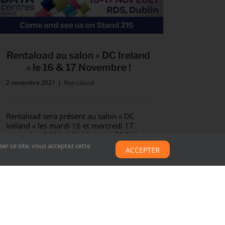
Rentaload au salon « DC Ireland
» le 16 & 17 Novembre !
2 novembre 2021
|
Non classé
Rentaload sera présent au salon « DC
Ireland » les mardi 16 et mercredi 17
novembre 2021, à Dublin au » RDS Main
Hall « . Nous vous invitons [...]
er ce site, vous acceptez cette
ACCEPTER
Lire la suite