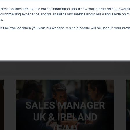
200 : Liquid+Air Smart Load Bank pour solutions Direct Liquid 
These cookies are used to collect information about how you interact with our webs
our browsing experience and for analytics and metrics about our visitors both on th
y.
on’t be tracked when you visit this website. A single cookie will be used in your b
CES ASSOCIÉS
SECTEURS ET SOLUTIONS
SOCIÉTÉ
Solutions
Test électrique
Test climatisation
Test Commissioning
Test groupe électrogène
Test onduleur
Test batterie