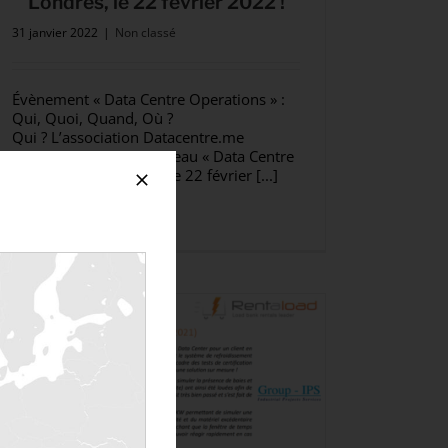
Londres, le 22 février 2022 !
31 janvier 2022
|
Non classé
Évènement « Data Centre Operations » :
Qui, Quoi, Quand, Où ?
Qui ? L’association Datacentre.me
Quoi ? L’événement réseau « Data Centre
Operations » Quand ? Le 22 février [...]
Lire la suite