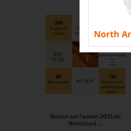
Retour sur l’année 2021 de
Rentaload …