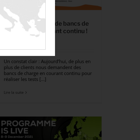
Plus de 800kW de bancs de
charge en courant continu !
21 janvier 2022
|
Non classé
Un constat clair : Aujourd’hui, de plus en
plus de clients nous demandent des
bancs de charge en courant continu pour
réaliser les tests [...]
Lire la suite