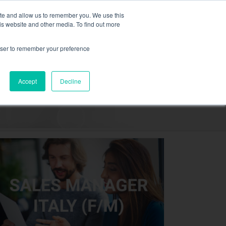
Cooled,
plus d’information ici.
ite and allow us to remember you. We use this
is website and other media. To find out more
DEMANDEZ UN DEVI
rowser to remember your preference
RESSOURCES
CONTACT
Accept
Decline