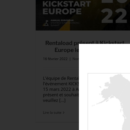
Rentaload présent à Kickstart
Europe le 14 & 15 mars
16 février 2022
|
Non classé
L’équipe de Rentaload sera présente à
l’événement KICKSTART Europe les 14 et
15 mars 2022 à Amsterdam. Si vous êtes
présent et souhaitez nous rencontrer,
veuillez [...]
Lire la suite