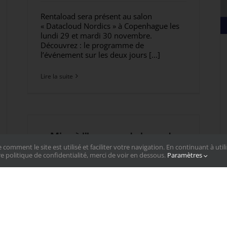
Rentaload sera présent au salon
« Datacloud Nordics » à Copenhague les
lundi 29 et mardi 30 novembre.
Découvrez : le programme de
l’événement sur les deux jours [...]
Lire la suite
Mise à l’honneur du banc de
ent le site est utilisé et faciliter votre navigation. En continuant à utilis
charge rackable connecté
e politique de confidentialité, merci de voir en dessous.
Paramètres
19 février 2018
|
Non classé
2017 a été la source de changements
chez Rentaload, aussi bien physiquement
que technologiquement. En effet, le parc
de bancs s’est agrandi pour accueillir les