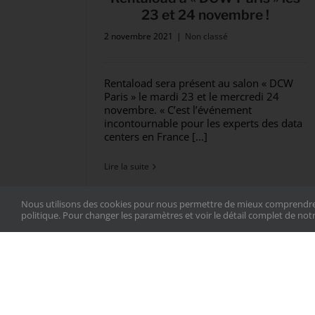
23 et 24 novembre !
2 novembre 2021
|
Non classé
Rentaload sera présent au salon « DCW
Paris » le mardi 23 et le mercredi 24
novembre. « C’est l’événement
incontournable pour les experts des data
centers en France [...]
Lire la suite
Nous utilisons des cookies pour nous permettre de mieux comprendre comm
politique. Pour changer les paramètres et voir le détail complet de notr
Les datacenters, acteurs
décisifs pour les entreprises
5 février 2018
|
Actualités Rentaload
,
Non classé
,
Tout sur le banc de charge