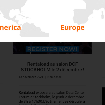
Rentaload au salon DCF
STOCKHOLM le 2 décembre !
18 novembre 2021
|
Non classé
Rentaload exposera au salon Data Center
Forum à Stockholm, le jeudi 2 décembre
de 8h à 17h30.L’événement se déroulera