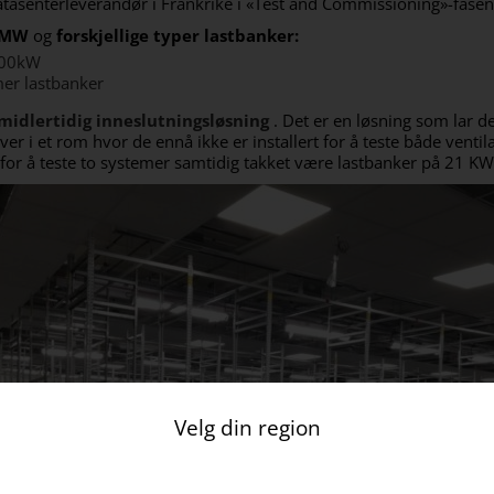
atasenterleverandør i Frankrike i «Test and Commissioning»-fasen
 MW
og
forskjellige typer lastbanker:
600kW
er lastbanker
midlertidig inneslutningsløsning
. Det er en løsning som lar d
ver i et rom hvor de ennå ikke er installert for å teste både venti
or å teste to systemer samtidig takket være lastbanker på 21 KW
Velg din region