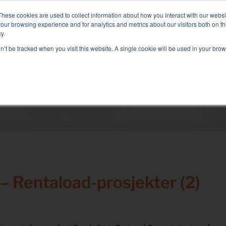
0: Liquid+Air Smart Load Bank for direkte væskekjølte løsninger
These cookies are used to collect information about how you interact with our webs
our browsing experience and for analytics and metrics about our visitors both on th
y.
on’t be tracked when you visit this website. A single cookie will be used in your b
STER
SEKTOR OG LØSNINGER
SELSKAP
RESSU
Løsninger
elektrisk test
Air condition test
Test igangkjøring
Genset test
– Rentaload-prosjekter (2)
Inverter test
Batteritest