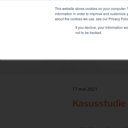
Skip
NY FLEET: MIXY 20
to
This website stores cookies on your computer. 
content
information in order to improve and customize y
about the cookies we use, see our Privacy Polic
If you decline, your information w
not to be tracked.
LASTBANKUTLEIE
TILKNYTTEDE TJENE
Sektorer
Datasenter
Helse og sykehus
Maritim
17 mai 2021
Industri
Kasusstudie 
Tertiær