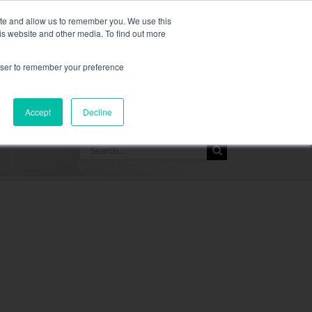
,
mer informasjon her.
ite and allow us to remember you. We use this
is website and other media. To find out more
BE OM ET TILB
rowser to remember your preference
RSER
TA KONTAKT MED
Accept
Decline
Search
for: