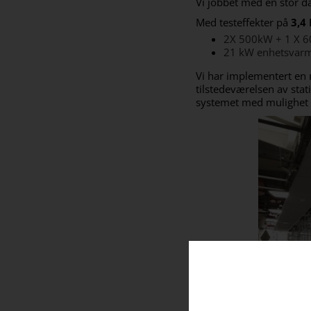
Vi jobbet med en stor d
Med testeffekter på
3,4
2X 500kW + 1 X 
21 kW enhetsvarm
Vi har implementert en
tilstedeværelsen av stati
systemet med mulighet f