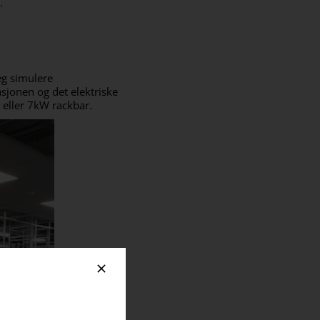
.
eg simulere
lasjonen og det elektriske
 eller 7kW rackbar.