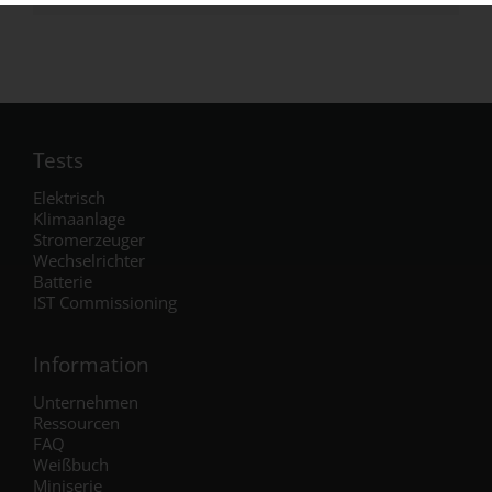
Tests
Elektrisch
Klimaanlage
Stromerzeuger
Wechselrichter
Batterie
IST Commissioning
Information
Unternehmen
Ressourcen
FAQ
Weißbuch
Miniserie