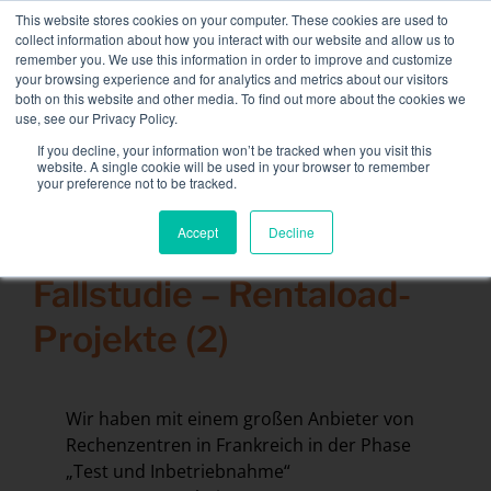
Skip
This website stores cookies on your computer. These cookies are used to
NEUE FLOTTE: 3,5 MW / MVA-Ladebänke verfügbar,
to
collect information about how you interact with our website and allow us to
weitere Informationen finden Sie hier.
content
remember you. We use this information in order to improve and customize
your browsing experience and for analytics and metrics about our visitors
KONTAKT
both on this website and other media. To find out more about the cookies we
Toggle
use, see our Privacy Policy.
Navigati
Lastbänke
If you decline, your information won’t be tracked when you visit this
Search
website. A single cookie will be used in your browser to remember
for:
your preference not to be tracked.
Dienstleistungen
Accept
Decline
17 Mai 2021
Sektoren und Lösungen
Fallstudie – Rentaload-
Das Unternehmen
Projekte (2)
Ressourcen
Kontakt
Wir haben mit einem großen Anbieter von
Kalender
Rechenzentren in Frankreich in der Phase
„Test und Inbetriebnahme“