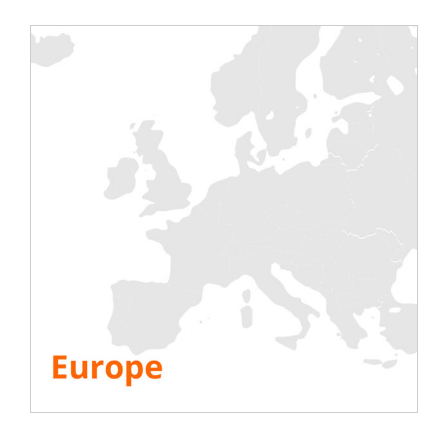
Entdecken Sie unten die Fallstudie, die
diesem großen „Rechenzentrum“-Projekt
beigefügt ist.
LESEN SIE DIE FALLSTUDIE
Folgen Sie Rentaload auf LinkedIn
und
entdecken Sie jede Woche: Fallstudien,
Kundenreferenzen, Fotos von Projekten
vor Ort, Neuigkeiten…
ALLE RESSOURCEN ANSEHEN
Share This Story, Choose Your Platform!