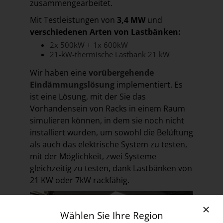
zusammengearbeitet.
Mit Testleistungen von
3,4 MW
und
verschiedenen Arten von Lastbänken:
2x 500kW + 1x 600kW
21-kW-thermische Lastbank 21 kW
Wir haben eine
vorübergehende
Eindämmungslösung
implementiert. Es
ist eine Lösung, mit der Sie das
Vorhandensein von Racks in einem Raum
simulieren können, in dem sie noch nicht
installiert wurden, um sowohl die Belüftung
als auch das elektrische System zu testen,
mit der Möglichkeit, zwei Systeme
gleichzeitig zu testen, dank Lastbänken von
21 KW oder 7kW rackfähig.
Wählen Sie Ihre Region