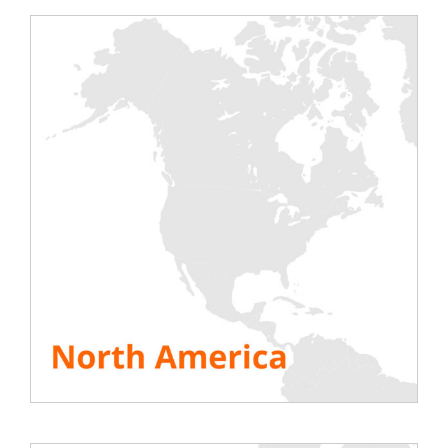
obbligatorio accoppiare la turbina eolica a un
generatore per alimentare gli ausiliari quando il
vento non è sufficiente a generare una certa
attività. Il test di questi ausiliari è quindi possibile o
addirittura consigliato (obbligatorio in Spagna,
Germania e nei paesi del Nord Europa) prima del
collegamento. Il banco di carico consente di
simulare un carico (almeno il 30% della capacità
della turbina) e di evitare problemi di usura
precoce da un lato e di testare le diverse
apparecchiature secondarie dall’altro.
Se la turbina eolica industriale ha una potenza
nominale di 2MW, per il test verrà utilizzato un
banco di carico da 600kW
. A volte le capacità sono
necessarie quando il coseno phi
dell’apparecchiatura è compreso tra -1 e 0. Sui
progetti off-shore da 6 MW, sarà necessario un
banco di carico da 2 MW con ridondanza.