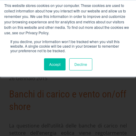
Skip
This website stores cookies on your computer. These cookies are used to
NEW FLEET: Banche di carico da 3,5 MW / MVA disponibili,
to
collect information about how you interact with our website and allow us to
maggiori informazioni qui
.
content
remember you. We use this information in order to improve and customize
your browsing experience and for analytics and metrics about our visitors
CONTATTO
both on this website and other media. To find out more about the cookies we
Toggle
use, see our Privacy Policy.
Navigati
Noleggio di banchi di carico
If you decline, your information won’t be tracked when you visit this
website. A single cookie will be used in your browser to remember
your preference not to be tracked.
Servizi correlati
Accept
Decline
Secteurs et solutions
https://rentaload.com/es/empresa-banco-de-carga-
26 Gennaio 2015
alquiler/Azienda
Banchi di carico e vento on/off
Risorse
shore
Contatto
Calendario
La questione dell’utilità delle banche di carico nel
settore dell’energia eolica viene regolarmente