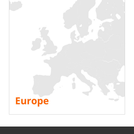
Rentaload
, in qualità di membro della
rete di
cluster Windforfuture
, offre banche di carica a
noleggio per progetti di parchi eolici. Grazie alla
vasta esperienza nel settore e alle partnership con
i principali attori del mercato, i tecnici e gli
ingegneri di Rentaload troveranno la soluzione di
test più adatta alle vostre esigenze.
Per qualsiasi domanda, contattateci:
Contatto
Rentaload
VEDI TUTTE LE RISORSE
Condividi questa storia, scegli la tua piattaforma!